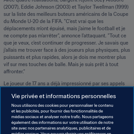
(2007), Eddie Johnson (2003) et Taylor Twellman (1999) 
sur la liste des meilleurs buteurs américains de la Coupe 
du Monde U-20 de la FIFA. "C'est vrai que les 
déplacements m'ont épuisé, mais j'aime le football et je 
ne compte pas m'arrêter", annonce l'attaquant. "Tout ce 
que je veux, c'est continuer de progresser. Je savais que 
j'allais me trouver face à des joueurs plus physiques, plus 
puissants et plus rapides, alors je dois me montrer plus 
vif sur mes touches de balle. Mais je suis prêt à tout 
affronter."
Le joueur de 17 ans a déjà impressionné par ses appels 
de balle, une qualité qui n'a rien d'étonnant quand on 
Vie privée et informations personnelles
apprend d'où il tire son inspiration. "J'adore Robert 
Lewandowski, c'est mon modèle. J'espère lui ressembler 
Nous utilisons des cookies pour personnaliser le contenu
et les publicités, pour fournir des fonctionnalités de
un jour", confie-t-il, avant d'évoquer l'autre raison de sa 
médias sociaux et analyser notre trafic. Nous partageons
motivation : "Mes parents jouaient, eux aussi, au football 
également des informations sur votre utilisation de notre
à l'université. Ma sœur ainée et ma sœur cadette jouent 
site avec nos partenaires analytiques, publicitaires et de
également. Nous avons le foot dans le sang, c'est une 
médias sociaux. Vous pouvez choisir vos préférences en