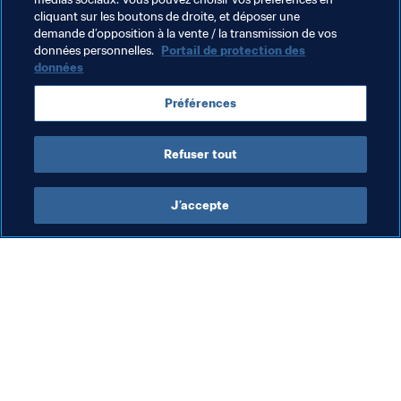
cliquant sur les boutons de droite, et déposer une
passion familiale."
demande d’opposition à la vente / la transmission de vos
données personnelles.
Portail de protection des
données
Thèmes en lien
Préférences
Compétitions FIFA
USA
Concacaf
Refuser tout
J’accepte
L’action de la FIFA
Visitez également
Juridique
Toutes les infos et 
tous les articles
Système de transfert
Rapports et 