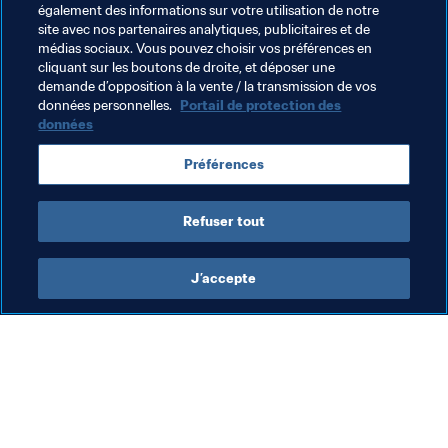
également des informations sur votre utilisation de notre
site avec nos partenaires analytiques, publicitaires et de
médias sociaux. Vous pouvez choisir vos préférences en
cliquant sur les boutons de droite, et déposer une
demande d’opposition à la vente / la transmission de vos
Thèmes en lien
données personnelles.
Portail de protection des
données
Compétitions FIFA
Portugal
Uruguay
USA
Préférences
Venezuela
UEFA
Concacaf
CONMEBOL
Refuser tout
J’accepte
L’action de la FIFA
Visitez également
Juridique
Toutes les infos et 