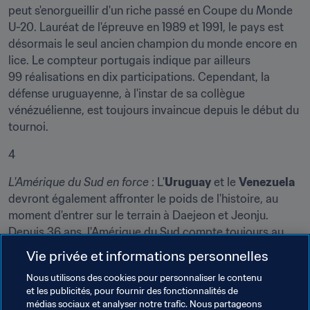
peut s'enorgueillir d'un riche passé en Coupe du Monde 
U-20. Lauréat de l'épreuve en 1989 et 1991, le pays est 
désormais le seul ancien champion du monde encore en 
lice. Le compteur portugais indique par ailleurs 
99 réalisations en dix participations. Cependant, la 
défense uruguayenne, à l'instar de sa collègue 
vénézuélienne, est toujours invaincue depuis le début du 
tournoi.
4
L'Amérique du Sud en force
 : L'
Uruguay
 et le 
Venezuela
devront également affronter le poids de l'histoire, au 
moment d'entrer sur le terrain à Daejeon et Jeonju. 
Depuis 36 ans, l'Amérique du Sud compte toujours au 
moins un représentant dans le dernier carré. Il faut 
Vie privée et informations personnelles
remonter à une défaite de la 
Celeste 
contre la Roumanie 
Nous utilisons des cookies pour personnaliser le contenu
en Australie (en 1981) pour trouver trace de sa dernière 
et les publicités, pour fournir des fonctionnalités de
absence à ce stade.
médias sociaux et analyser notre trafic. Nous partageons