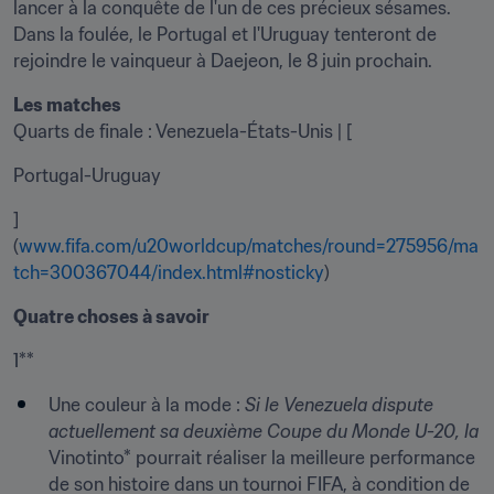
lancer à la conquête de l'un de ces précieux sésames. 
Dans la foulée, le Portugal et l'Uruguay tenteront de 
rejoindre le vainqueur à Daejeon, le 8 juin prochain.
Les matches
Quarts de finale : Venezuela-États-Unis | [
Portugal-Uruguay
]
(
www.fifa.com/u20worldcup/matches/round=275956/ma
tch=300367044/index.html#nosticky
)
Quatre choses à savoir
1**
Une couleur à la mode :
 Si le 
Venezuela
 dispute 
actuellement sa deuxième Coupe du Monde U-20, la 
Vinotinto* pourrait réaliser la meilleure performance 
de son histoire dans un tournoi FIFA, à condition de 