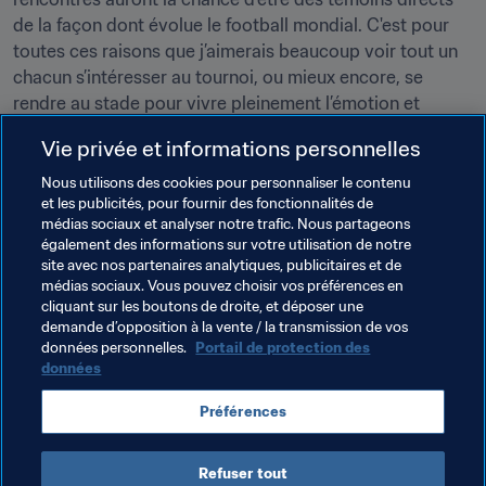
de la façon dont évolue le football mondial. C'est pour 
toutes ces raisons que j’aimerais beaucoup voir tout un 
chacun s’intéresser au tournoi, ou mieux encore, se 
rendre au stade pour vivre pleinement l’émotion et 
Vie privée et informations personnelles
Park : 
Année après année,** **nous voyons nombre de 
joueurs présents à la Coupe du Monde U-20 devenir des 
Nous utilisons des cookies pour personnaliser le contenu
et les publicités, pour fournir des fonctionnalités de
joueurs incontournables.Voir évoluer les fers de lance de 
médias sociaux et analyser notre trafic. Nous partageons
la prochaine génération est intéressant. En 2017, il ne 
également des informations sur votre utilisation de notre
s'agira pas simplement de voir ce que valent les espoirs 
site avec nos partenaires analytiques, publicitaires et de
sud-coréens : nous aurons l’occasion de jauger les 
médias sociaux. Vous pouvez choisir vos préférences en
cliquant sur les boutons de droite, et déposer une
futures stars du football sud-coréen.
demande d’opposition à la vente / la transmission de vos
données personnelles.
Portail de protection des
données
Thèmes en lien
Préférences
Compétitions FIFA
Korea Republic
AFC
Refuser tout