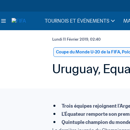
TOURNOIS ET ÉVÉNEMENTS
MA
Lundi 11 Février 2019, 02:40
Coupe du Monde U-20 de la FIFA, Po
Uruguay, Equa
Trois équipes rejoignent l'Ar
L'Équateur remporte son premi
Quintuple champion du monde U