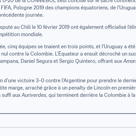
U-20 de la CONMEBOL s'est conclue sur le sacre continental d
IFA, Pologne 2019 des champions équatoriens, de l'Uruguay, 
a précédente journée.
uté au Chili le 10 février 2019 ont également officialisé l'éli
pétition mondiale.
ée, cinq équipes se tnaient en trois points, et l'Uruguay a ét
ul contre la Colombie. L'Équateur a ensuit décroché un succ
ampana, Daniel Segura et Sergio Quintero, offrant aux 
Amari
 d'une victoire 3-0 contre l'Argentine pour prendre le dernier b
etite marge, arraché grâce à un penalty de Lincoln en premiè
suffi aux 
Auriverdes
, qui terminent derrière la Colombie à la