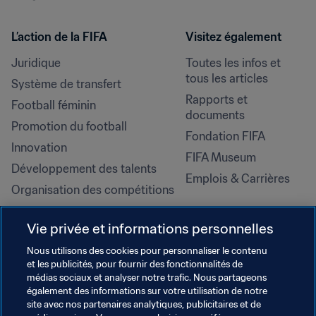
L’action de la FIFA
Visitez également
Juridique
Toutes les infos et 
tous les articles
Système de transfert
Rapports et 
Football féminin
documents
Promotion du football
Fondation FIFA
Innovation
FIFA Museum
Développement des talents
Emplois & Carrières
Organisation des compétitions
Développement durable
Vie privée et informations personnelles
Droits de l'homme et lutte contre 
la discrimination
Nous utilisons des cookies pour personnaliser le contenu
et les publicités, pour fournir des fonctionnalités de
Santé et médical
médias sociaux et analyser notre trafic. Nous partageons
Initiatives en matière de 
également des informations sur votre utilisation de notre
formation
site avec nos partenaires analytiques, publicitaires et de