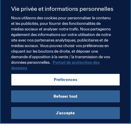
Mexique en huitième de finale.
Vie privée et informations personnelles
Le plan de Dabo est clair : "Nous allons jouer sans 
Nous utilisons des cookies pour personnaliser le contenu
et les publicités, pour fournir des fonctionnalités de
penser aux deux éditions précédentes parce que ça ne 
médias sociaux et analyser notre trafic. Nous partageons
servirait à rien. Il faut que nous arrivions à sortir de notre 
également des informations sur votre utilisation de notre
groupe. Ensuite, on verra". Pour le sélectionneur 
site avec nos partenaires analytiques, publicitaires et de
sénégalais, "toutes les équipes qui seront en Pologne 
médias sociaux. Vous pouvez choisir vos préférences en
cliquant sur les boutons de droite, et déposer une
peuvent gagner le tournoi… et le Sénégal en fait partie".
demande d’opposition à la vente / la transmission de vos
données personnelles.
Portail de protection des
données
Thèmes en lien
Préférences
Coupe du Monde U-20 de la FIFA, Pologne 2019™
Refuser tout
J’accepte