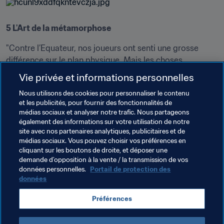
5 L'Art de la métamorphose
"Contre l’Equateur, nos joueurs ont senti une grosse 
différence sur le plan physique. Mais les choses 
évoluent. Le poids et la taille moyenne des Japonais ont 
Vie privée et informations personnelles
augmenté ces dix derniers années, et nos joueurs sont 
Nous utilisons des cookies pour personnaliser le contenu
de plus en plus forts physiquement. Ça devrait continuer 
et les publicités, pour fournir des fonctionnalités de
à évoluer dans ce sens. Beaucoup de Japonais jouent en 
médias sociaux et analyser notre trafic. Nous partageons
Europe et se sont adaptés à un jeu plus physique. C’est 
également des informations sur votre utilisation de notre
ce vers quoi nous devons tendre" 
site avec nos partenaires analytiques, publicitaires et de
(Masanaga Kageyama)
médias sociaux. Vous pouvez choisir vos préférences en
cliquant sur les boutons de droite, et déposer une
demande d’opposition à la vente / la transmission de vos
Thèmes en lien
données personnelles.
Portail de protection des
données
Coupe du Monde U-20 de la FIFA, Pologne 2019™
Préférences
Japan