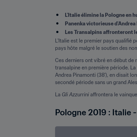
L'Italie élimine la Pologne en h
Panenka victorieuse d'Andrea P
Les Transalpins affronteront l
L'Italie est le premier pays qualifié
pays hôte malgré le soutien des no
Ces derniers ont vibré en début de r
transalpine en première période. La
Andrea Pinamonti (38'), en disait lon
secondé période sans un grand Aless
La 
Gli Azzurrini
 affrontera le vainqu
Pologne 2019 : Italie