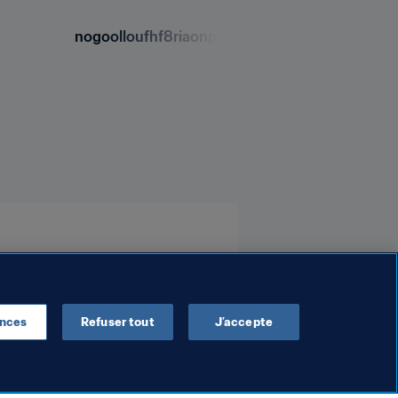
nogoolloufhf8riaonpy.jpg
ences
Refuser tout
J’accepte