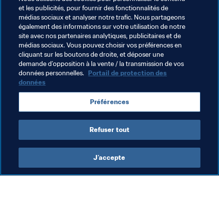
au format A4 les billets qui lui auront été envoyés par 
et les publicités, pour fournir des fonctionnalités de
courriel.
médias sociaux et analyser notre trafic. Nous partageons
également des informations sur votre utilisation de notre
Chaque billet comportera un code-barres unique qui 
site avec nos partenaires analytiques, publicitaires et de
sera vérifié et scanné aux portes du stade. Aucun billet 
médias sociaux. Vous pouvez choisir vos préférences en
cliquant sur les boutons de droite, et déposer une
ne sera vendu au stade.
demande d’opposition à la vente / la transmission de vos
données personnelles.
Portail de protection des
données
Thèmes en lien
Préférences
Coupe du Monde U-20 de la FIFA, Pologne 2019™
Refuser tout
J’accepte
L’action de la FIFA
Visitez également