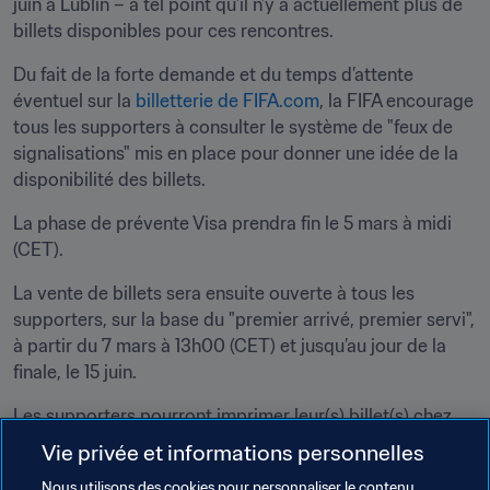
juin à Lublin – à tel point qu’il n’y a actuellement plus de 
billets disponibles pour ces rencontres.
Du fait de la forte demande et du temps d’attente 
éventuel sur la 
billetterie de FIFA.com
, la FIFA encourage 
tous les supporters à consulter le système de "feux de 
signalisations" mis en place pour donner une idée de la 
disponibilité des billets.
La phase de prévente Visa prendra fin le 5 mars à midi 
(CET).
La vente de billets sera ensuite ouverte à tous les 
supporters, sur la base du "premier arrivé, premier servi", 
à partir du 7 mars à 13h00 (CET) et jusqu’au jour de la 
finale, le 15 juin.
Les supporters pourront imprimer leur(s) billet(s) chez 
eux, ce qui signifie que quiconque ayant demandé et 
Vie privée et informations personnelles
obtenu ses places en ligne sur 
FIFA.com
 pourra imprimer 
Nous utilisons des cookies pour personnaliser le contenu