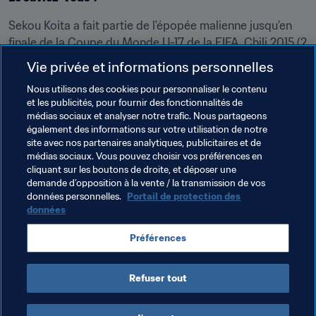
Sekou Koita a fait partie de l'épopée malienne jusqu'en 
finale de la Coupe du Monde U-17 de la FIFA, Chili 2015 (2 
buts marqués), soit le plus beau parcours jamais 
Vie privée et informations personnelles
enregistré par une sélection du pays sur la scène 
Nous utilisons des cookies pour personnaliser le contenu
mondiale. Il s'est depuis ouvert les portes de l'équipe 
et les publicités, pour fournir des fonctionnalités de
sénior avec qui il compte six sélections pour un but.
médias sociaux et analyser notre trafic. Nous partageons
également des informations sur votre utilisation de notre
site avec nos partenaires analytiques, publicitaires et de
médias sociaux. Vous pouvez choisir vos préférences en
cliquant sur les boutons de droite, et déposer une
demande d’opposition à la vente / la transmission de vos
Thèmes en lien
données personnelles.
Portail de protection des
données
Coupe du Monde U-20 de la FIFA, Pologne 2019™
Préférences
Mali
Refuser tout