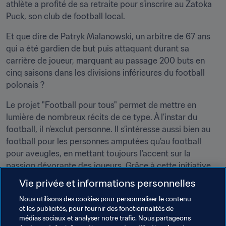
athlète a profité de sa retraite pour s’inscrire au Zatoka 
Puck, son club de football local.
Et que dire de Patryk Malanowski, un arbitre de 67 ans 
qui a été gardien de but puis attaquant durant sa 
carrière de joueur, marquant au passage 200 buts en 
cinq saisons dans les divisions inférieures du football 
polonais ?
Le projet "Football pour tous" permet de mettre en 
lumière de nombreux récits de ce type. À l’instar du 
football, il n’exclut personne. Il s’intéresse aussi bien au 
football pour les personnes amputées qu’au football 
pour aveugles, en mettant toujours l’accent sur la 
passion dévorante des joueurs. Grâce à cette initiative, 
chacun a l'impression d’appartenir à la grande famille du 
Vie privée et informations personnelles
football. L’une des principales missions de la PZPN 
Nous utilisons des cookies pour personnaliser le contenu
résume parfaitement ce sentiment : le football nous 
et les publicités, pour fournir des fonctionnalités de
rassemble.
médias sociaux et analyser notre trafic. Nous partageons