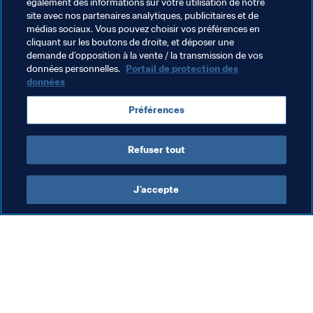
également des informations sur votre utilisation de notre
site avec nos partenaires analytiques, publicitaires et de
médias sociaux. Vous pouvez choisir vos préférences en
cliquant sur les boutons de droite, et déposer une
demande d’opposition à la vente / la transmission de vos
Thèmes en lien
données personnelles.
Portail de protection des
données
Coupe du Monde U-20 de la FIFA, Pologne 2019™
Préférences
Poland
Refuser tout
J’accepte
L’action de la FIFA
Visitez également
Juridique
Toutes les infos et 