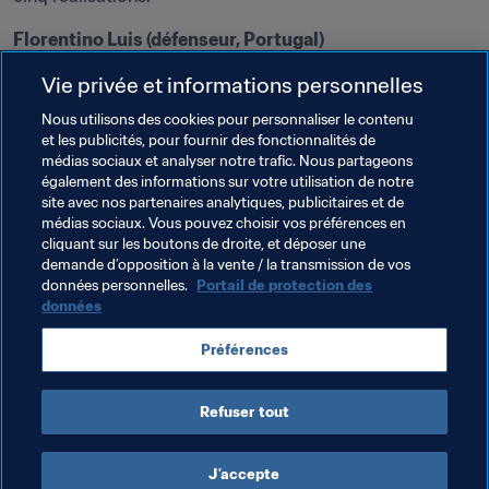
Florentino Luis (défenseur, Portugal)
Le patron de la défense portugaise était déjà présent il y 
Vie privée et informations personnelles
a deux ans en République de Corée lorsque les 
Lusitaniens ont éliminé le pays hôte en huitième de finale 
Nous utilisons des cookies pour personnaliser le contenu
et les publicités, pour fournir des fonctionnalités de
de la Coupe du Monde U-20 (1-3). "Ils avaient une équipe 
médias sociaux et analyser notre trafic. Nous partageons
très forte avec un excellent collectif et des bonnes 
également des informations sur votre utilisation de notre
individualités", se souvient celui dont le vécu sera 
site avec nos partenaires analytiques, publicitaires et de
certainement précieux pour les champions d’Europe ce 
médias sociaux. Vous pouvez choisir vos préférences en
cliquant sur les boutons de droite, et déposer une
samedi.
demande d’opposition à la vente / la transmission de vos
données personnelles.
Portail de protection des
données
Thèmes en lien
Préférences
Coupe du Monde U-20 de la FIFA, Pologne 2019™
Refuser tout
J’accepte