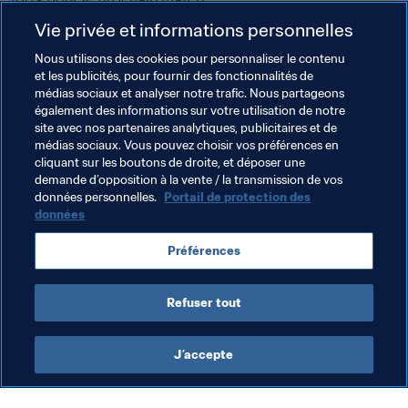
Vie privée et informations personnelles
"Je l’ai félicité pour son but. Ahmed a un gros potentiel. Il 
peut encore progresser et devenir un grand 
Nous utilisons des cookies pour personnaliser le contenu
et les publicités, pour fournir des fonctionnalités de
professionnel", commentait pour sa part son 
médias sociaux et analyser notre trafic. Nous partageons
sélectionneur en conférence de presse d'après-match. 
également des informations sur votre utilisation de notre
S'il y parvient, Kutucu se souviendra sans doute que ses 
site avec nos partenaires analytiques, publicitaires et de
premiers pas sur la scène internationale ont eu lieu en 
médias sociaux. Vous pouvez choisir vos préférences en
cliquant sur les boutons de droite, et déposer une
Inde.
demande d’opposition à la vente / la transmission de vos
données personnelles.
Portail de protection des
données
Thèmes en lien
Préférences
New Zealand
Türkiye
UEFA
OFC
Refuser tout
J’accepte