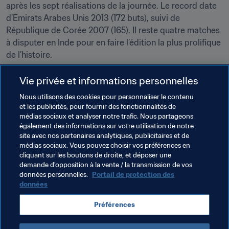
après les sept réalisations de la journée. Le record date 
d’Emirats Arabes Unis 2013 (172 buts), suivi de 
République de Corée 2007 (165). Il reste quatre matches 
à disputer en Inde pour en faire l’édition la plus prolifique 
de l’histoire.
Entendu…
Vie privée et informations personnelles
"Je suis très heureux que nous ayons pu jouer cinq 
Nous utilisons des cookies pour personnaliser le contenu
matches. C’est une immense expérience pour les joueurs 
et les publicités, pour fournir des fonctionnalités de
et pour l’encadrement technique. C’est une génération 
médias sociaux et analyser notre trafic. Nous partageons
avec laquelle on peut travailler n pensant déjà au futur" - 
également des informations sur votre utilisation de notre
Abbas Chamanian, sélectionneur de l’Iran
site avec nos partenaires analytiques, publicitaires et de
médias sociaux. Vous pouvez choisir vos préférences en
cliquant sur les boutons de droite, et déposer une
demande d’opposition à la vente / la transmission de vos
Thèmes en lien
données personnelles.
Portail de protection des
données
Brazil
Germany
IR Iran
Spain
AFC
Préférences
UEFA
CONMEBOL