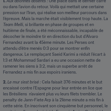
1.
Aux abonnés absents : 
Une place dans le dernier carré 
ou dans l’avion du retour. Voilà qui mettait une certaine 
pression sur l’Iran, qui réalise son meilleur parcours dans 
l’épreuve. Mais la marche était visiblement trop haute. La 
Team Melli
, si brillante en phase de groupes et en 
huitième de finale, a été méconnaissable, incapable de 
décocher le moindre tir en direction du but d’Alvaro 
Fernandez avant la 45ème minute. Les Perses ont 
attendu d’être menés 0:3 pour se montrer enfin 
dangereux. Le remplaçant Saeid Karimi a réduit l’écart à 
1:3 et Mohammad Sardari a eu une occasion nette de 
ramener les siens à 3:2, mais un superbe arrêt de 
Fernandez a mis fin aux espoirs iraniens.
2.
Le mur s’est brisé :
 Cela faisait 376 minutes et le but 
encaissé contre l’Espagne pour leur entrée en lice que 
les Brésiliens  n’avaient plus vu leurs filets trembler. Le 
penalty de Jann-Fiete Arp à la 21ème minute a mis fin à 
cette série. En inscrivant son cinquième but personnel, le 