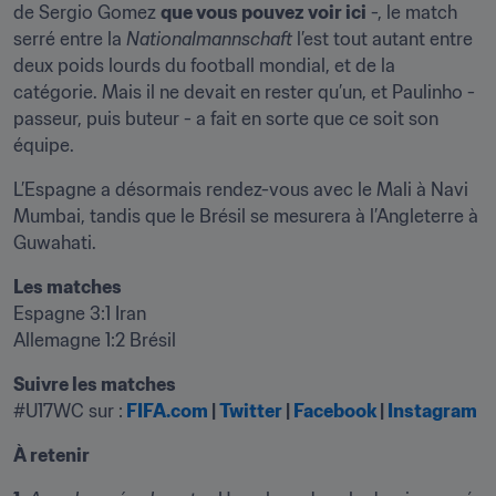
de Sergio Gomez 
que vous pouvez voir ici
 -, le match 
serré entre la 
Nationalmannschaft
 l’est tout autant entre 
deux poids lourds du football mondial, et de la 
catégorie. Mais il ne devait en rester qu’un, et Paulinho - 
passeur, puis buteur - a fait en sorte que ce soit son 
équipe.
L’Espagne a désormais rendez-vous avec le Mali à Navi 
Mumbai, tandis que le Brésil se mesurera à l’Angleterre à 
Guwahati.
Les matches
Espagne 3:1 Iran

Allemagne 1:2 Brésil
Suivre les matches
#U17WC sur :
FIFA.com
 | 
Twitter
 | 
Facebook
 | 
Instagram
À retenir