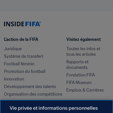
L’action de la FIFA
Visitez également
Juridique
Toutes les infos et 
tous les articles
Système de transfert
Rapports et 
Football féminin
documents
Promotion du football
Fondation FIFA
Innovation
FIFA Museum
Développement des talents
Emplois & Carrières
Organisation des compétitions
Développement durable
Vie privée et informations personnelles
Droits de l'homme et lutte contre 