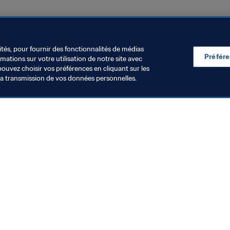
résil 2019™
ités, pour fournir des fonctionnalités de médias
Préfér
ations sur votre utilisation de notre site avec
pouvez choisir vos préférences en cliquant sur les
la transmission de vos données personnelles.
Visitez également
Toutes les infos et tous les articles
Rapports et documents
Fondation FIFA
FIFA Museum
Emplois & Carrières