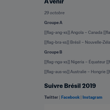
À venir
29 octobre
Groupe A
[[flag-ang-xs]] Angola – Canada [[fl
[[flag-bra-xs]] Brésil – Nouvelle-Zéla
Groupe B
[[flag-nga-xs]] Nigeria – Équateur [[
[[flag-aus-xs]] Australie – Hongrie [[
Suivre Brésil 2019
Twitter
 | 
Facebook
 | 
Instagram