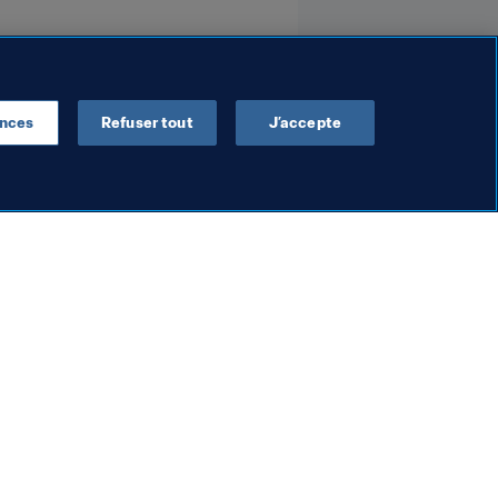
ences
Refuser tout
J’accepte