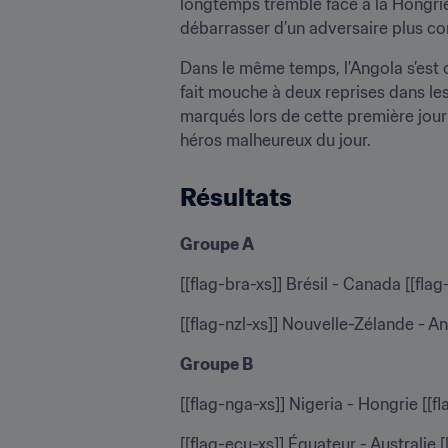
longtemps tremblé face à la Hongrie.
débarrasser d’un adversaire plus co
Dans le même temps, l’Angola s’est o
fait mouche à deux reprises dans les
marqués lors de cette première journ
héros malheureux du jour.
Résultats
Groupe A
[[flag-bra-xs]] Brésil - Canada [[flag
[[flag-nzl-xs]] Nouvelle-Zélande - An
Groupe B
[[flag-nga-xs]] Nigeria - Hongrie [[f
[[flag-ecu-xs]] Équateur - Australie [