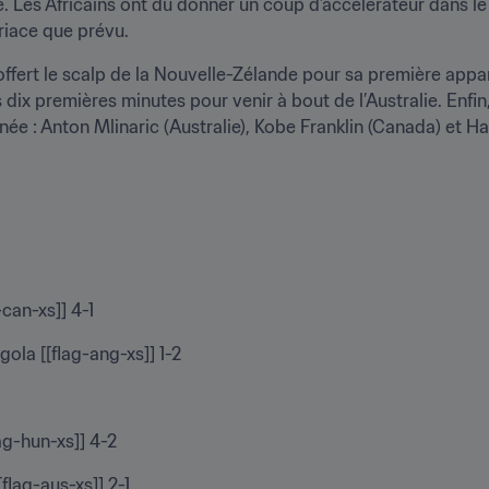
 Les Africains ont dû donner un coup d’accélérateur dans le 
riace que prévu.
ffert le scalp de la Nouvelle-Zélande pour sa première apparit
 dix premières minutes pour venir à bout de l’Australie. Enfin
ée : Anton Mlinaric (Australie), Kobe Franklin (Canada) et Ha
-can-xs]] 4-1
gola [[flag-ang-xs]] 1-2
lag-hun-xs]] 4-2
[flag-aus-xs]] 2-1