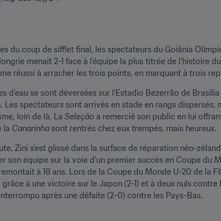
tes du coup de sifflet final, les spectateurs du Goiânia Olímpic
grie menait 2-1 face à l’équipe la plus titrée de l’histoire du 
e réussi à arracher les trois points, en marquant à trois repri
s d’eau se sont déversées sur l’Estadio Bezerrão de Brasilia
 Les spectateurs sont arrivés en stade en rangs dispersés, ma
me, loin de là. La 
Seleção
 a remercié son public en lui offran
 la 
Canarinha
 sont rentrés chez eux trempés, mais heureux.
ute, Zini s’est glissé dans la surface de réparation néo-zéland
er son équipe sur la voie d'un premier succès en Coupe du Mo
emontait à 18 ans. Lors de la Coupe du Monde U-20 de la FIFA 
e grâce à une victoire sur le Japon (2-1) et à deux nuls contre
ait interrompu après une défaite (2-0) contre les Pays-Bas.