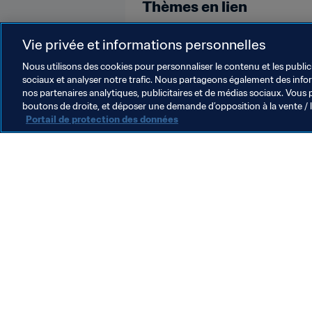
Thèmes en lien
Coupe du Monde U-17 de la FIFA, B
Vie privée et informations personnelles
Nous utilisons des cookies pour personnaliser le contenu et les public
sociaux et analyser notre trafic. Nous partageons également des inform
nos partenaires analytiques, publicitaires et de médias sociaux. Vous 
boutons de droite, et déposer une demande d’opposition à la vente / 
Portail de protection des données
L’action de la FIFA
Juridique
Système de transfert
Football féminin
Promotion du football
Innovation