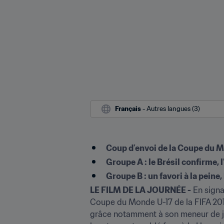
Français
 - Autres langues (3)
Coup d’envoi de la Coupe du 
Groupe A : le Brésil confirme, 
Groupe B : un favori à la peine
LE FILM DE LA JOURNÉE -
 En signa
Coupe du Monde U-17 de la FIFA 2019,
grâce notamment à son meneur de je