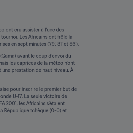
o ont cru assister à l’une des 
tournoi. Les Africains ont frôlé la 
ses en sept minutes (79’, 81’ et 86’).
 (Gama) avant le coup d’envoi du 
is les caprices de la météo n’ont 
t une prestation de haut niveau. À 
aise pour inscrire le premier but de 
nde U-17. La seule victoire de 
2001, les Africains s’étaient 
 la République tchèque (0-0) et 