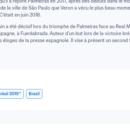
squ’il a rejoint Palmeiras en 2017, après des débuts dans le m
 de la ville de São Paulo que Veron a vécu le plus beau momen
’était en juin 2018.
ain a été décisif lors du triomphe de Palmeiras face au Real Ma
Espagne, à Fuenlabrada. Auteur d’un but lors de la victoire bré
s éloges de la presse espagnole. Il vise à présent un second ti
résil 2019™
Brazil