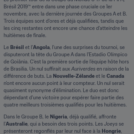
Brésil 2019™ entre dans une phase cruciale ce 1er 
novembre, avec la dernière journée des Groupes A et B. 
Trois équipes sont d'ores et déjà qualifiées, tandis que 
les cinq restantes ont encore une chance d'atteindre les 
huitièmes de finale.
Le 
Brésil
 et l'
Angola
, l'une des surprises du tournoi, se 
disputeront la tête du Groupe A dans l'Estadio Olímpico 
de Goiânia. C'est la première sortie de l'équipe hôte hors 
de Brasilia. Un nul suffirait aux 
Auriverdes
 en raison de la 
différence de buts. La 
Nouvelle-Zélande
 et le 
Canada
n'ont encore aucun point à leur compteur. Un nul serait 
quasiment synonyme d'élimination. Le duo est donc 
dépendant d'une victoire pour espérer faire partie des 
quatre meilleurs troisièmes qualifiés pour les huitièmes.
Dans le Groupe B, le 
Nigeria
, déjà qualifié, affronte 
l'
Australie
, qui a besoin des trois points. Les 
Joeys
 se 
présenteront regonflés par leur nul face à la 
Hongrie
, 