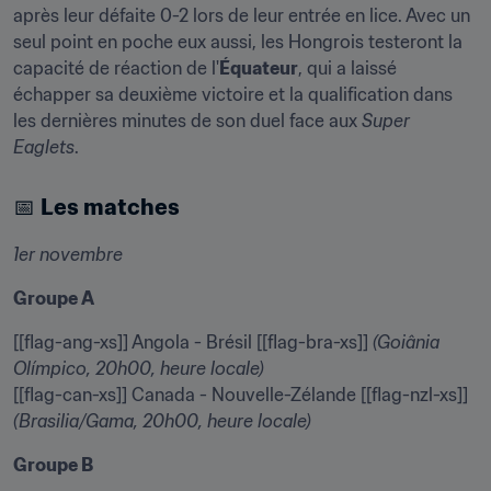
après leur défaite 0-2 lors de leur entrée en lice. Avec un 
seul point en poche eux aussi, les Hongrois testeront la 
capacité de réaction de l'
Équateur
, qui a laissé 
échapper sa deuxième victoire et la qualification dans 
les dernières minutes de son duel face aux 
Super 
Eaglets
.
📅 
Les matches
1er novembre
Groupe A
[[flag-ang-xs]] Angola - Brésil [[flag-bra-xs]] 
(Goiânia 
Olímpico, 20h00, heure locale)
[[flag-can-xs]] Canada - Nouvelle-Zélande [[flag-nzl-xs]] 
(Brasilia/Gama, 20h00, heure locale)
Groupe B