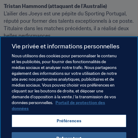
Tristan Hammond (attaquant de l'Australie)
L'ailier des 
Joeys
 est une pépite du Sporting Portugal, 
réputé pour former des talents exceptionnels à ce poste. 
Titulaire dans les matches précédents, il a réalisé deux 
belles performances.
Vie privée et informations personnelles
Zini (milieu de l'Angola)
Le milieu angolais a fait parler la poudre à deux reprises 
Nous utilisons des cookies pour personnaliser le contenu
et les publicités, pour fournir des fonctionnalités de
jusqu'ici et il est devenu le cauchemar des équipes 
médias sociaux et analyser notre trafic. Nous partageons
adverses. Il peut jouer au centre ou sur les côtés, de 
également des informations sur votre utilisation de notre
préférence à gauche. Il sait aussi surgir par surprise dans 
site avec nos partenaires analytiques, publicitaires et de
la surface, comme il l'a prouvé lors de son but contre le 
médias sociaux. Vous pouvez choisir vos préférences en
cliquant sur les boutons de droite, et déposer une
Canada. Le Brésil lui offrira un banc d'essai intéressant.
demande d’opposition à la vente / la transmission de vos
données personnelles.
Portail de protection des
données
Thèmes en lien
Préférences
Coupe du Monde U-17 de la FIFA, Brésil 2019™