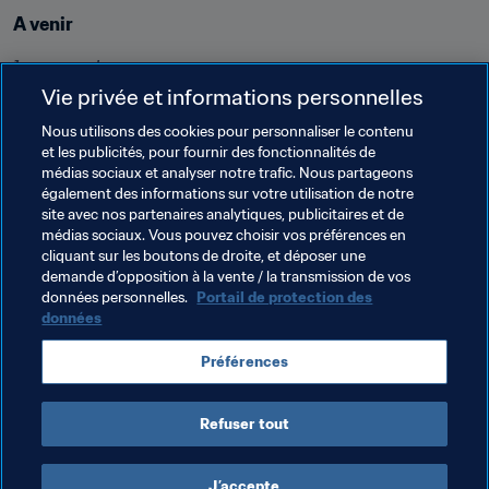
A venir
1er novembre
Vie privée et informations personnelles
Groupe A
Nous utilisons des cookies pour personnaliser le contenu
[[flag-ang-xs]] Angola - Brésil [[flag-bra-xs]] 
et les publicités, pour fournir des fonctionnalités de
(Goiânia/Olímpico, 20h00 heure locale)
médias sociaux et analyser notre trafic. Nous partageons
[[flag-can-xs]] Canada - Nouvelle-Zélande [[flag-nzl-xs]] 
également des informations sur votre utilisation de notre
(Brasília/Gama, 20h00 heure locale)
site avec nos partenaires analytiques, publicitaires et de
médias sociaux. Vous pouvez choisir vos préférences en
cliquant sur les boutons de droite, et déposer une
demande d’opposition à la vente / la transmission de vos
Thèmes en lien
données personnelles.
Portail de protection des
données
Coupe du Monde U-17 de la FIFA, Brésil 2019™
Préférences
Angola
Canada
Refuser tout
J’accepte