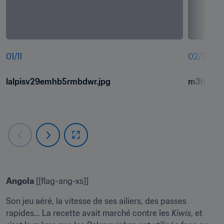
01
/
11
02
/
11
lalpisv29emhb5rmbdwr.jpg
m3hmv6f
Angola
 [[flag-ang-xs]]
Son jeu aéré, la vitesse de ses ailiers, des passes 
rapides... La recette avait marché contre les 
Kiwis
, et 