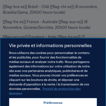
[[flag-bra-xs]] Brésil - Chili [[flag-chi-xs]] 
(6 novembre, 
Brasilia/Gama, 20h00 heure locale)
[[flag-fra-xs]] France - Australie [[flag-aus-xs]] 
(6 
Novembre, Goiania/Serrinha, 20h00 heure locale)
[[flag-ecu-xs]] Équateur - Italie [[flag-ita-xs]] 
(7 
novembre, Vitoria/Cariacica, 16h30 heure locale)
Vie privée et informations personnelles
[[flag-par-xs]] Paraguay - Argentine [[flag-arg-xs]] 
(7 
Nous utilisons des cookies pour personnaliser le contenu
novembre, Vitoria/Cariacica, 20h00 heure locale)
et les publicités, pour fournir des fonctionnalités de
médias sociaux et analyser notre trafic. Nous partageons
également des informations sur votre utilisation de notre
🤓 
Suivre Brésil 2019
site avec nos partenaires analytiques, publicitaires et de
médias sociaux. Vous pouvez choisir vos préférences en
cliquant sur les boutons de droite, et déposer une
Twitter
 | 
Facebook
 | 
Instagram
demande d’opposition à la vente / la transmission de vos
données personnelles.
Portail de protection des
données
Thèmes en lien
Préférences