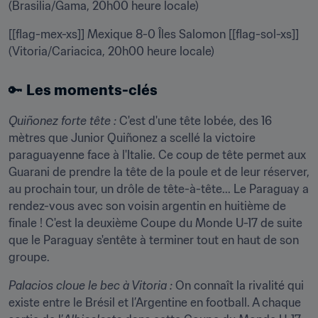
(Brasilia/Gama, 20h00 heure locale)
[[flag-mex-xs]] Mexique 8-0 Îles Salomon [[flag-sol-xs]] 
(Vitoria/Cariacica, 20h00 heure locale)
🔑 
Les moments-clés
Quiñonez forte tête :
 C'est d'une tête lobée, des 16 
mètres que Junior Quiñonez a scellé la victoire 
paraguayenne face à l'Italie. Ce coup de tête permet aux 
Guarani de prendre la tête de la poule et de leur réserver, 
au prochain tour, un drôle de tête-à-tête... Le Paraguay a 
rendez-vous avec son voisin argentin en huitième de 
finale ! C'est la deuxième Coupe du Monde U-17 de suite 
que le Paraguay s'entête à terminer tout en haut de son 
groupe.
Palacios cloue le bec à Vitoria :
 On connaît la rivalité qui 
existe entre le Brésil et l’Argentine en football. A chaque 