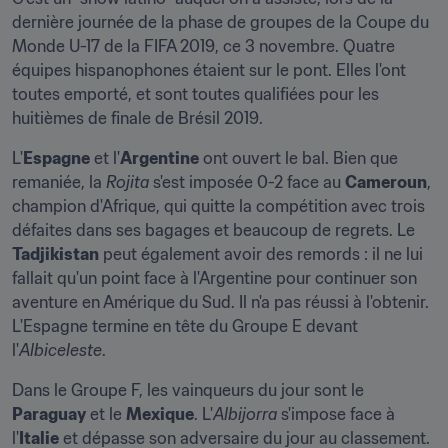
dernière journée de la phase de groupes de la Coupe du 
Monde U-17 de la FIFA 2019, ce 3 novembre. Quatre 
équipes hispanophones étaient sur le pont. Elles l'ont 
toutes emporté, et sont toutes qualifiées pour les 
huitièmes de finale de Brésil 2019.
L'
Espagne
 et l'
Argentine
 ont ouvert le bal. Bien que 
remaniée, la 
Rojita
 s'est imposée 0-2 face au 
Cameroun
, 
champion d'Afrique, qui quitte la compétition avec trois 
défaites dans ses bagages et beaucoup de regrets. Le 
Tadjikistan
 peut également avoir des remords : il ne lui 
fallait qu'un point face à l'Argentine pour continuer son 
aventure en Amérique du Sud. Il n'a pas réussi à l'obtenir. 
L'Espagne termine en tête du Groupe E devant 
l'
Albiceleste
.
Dans le Groupe F, les vainqueurs du jour sont le 
Paraguay
 et le 
Mexique
. L'
Albijorra
 s'impose face à 
l'
Italie
 et dépasse son adversaire du jour au classement. 