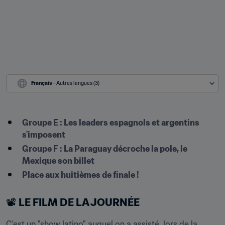
Français
 - Autres langues (3)
Groupe E : Les leaders espagnols et argentins 
s'imposent
Groupe F : La Paraguay décroche la pole, le 
Mexique son billet
Place aux huitièmes de finale !
📽 
LE FILM DE LA JOURNÉE
C'est un "show latino" auquel on a assisté, lors de la 