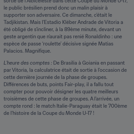
sortie de l’
Albiceleste
 dans cette Coupe du Monde U-17, 
le public brésilien prend donc un malin plaisir à 
supporter son adversaire. Ce dimanche, c’était le 
Tadjikistan. Mais l’Estadio Kléber Andrade de Vitoria a 
été obligé de s’incliner, à la 89ème minute, devant un 
geste argentin que n'aurait pas renié Ronaldinho : une 
espèce de passe ‘roulette’ décisive signée Matias 
Palacios. Magnifique.
L’heure des comptes :
 De Brasilia à Goiania en passant 
par Vitoria, la calculatrice était de sortie à l’occasion de 
cette dernière journée de la phase de groupes. 
Différences de buts, points Fair-play, il a fallu tout 
compter pour pouvoir désigner les quatre meilleurs 
troisièmes de cette phase de groupes. A l'arrivée, un 
compte rond : le match Italie-Paraguay était le 700ème 
de l’histoire de la Coupe du Monde U-17 !