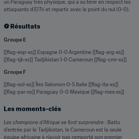
un Paraguay très physique, qui a su tenir en respect les 
attaquants d'
ElTri
 et repartir avec le point du nul (0-0).
⚽ Résultats
Groupe E
[[flag-esp-xs]] Espagne 0-0 Argentine [[flag-arg-xs]]

[[flag-tjk-xs]] Tadjikistan 1-0 Cameroun [[flag-cmr-xs]]
Groupe F
[[flag-sol-xs]] Îles Salomon 0-5 Italie [[flag-ita-xs]]

[[flag-par-xs]] Paraguay 0-0 Mexique [[flag-mex-xs]]
Les moments-clés
Les champions d’Afrique se font surprendre :
 Battu 
d’entrée par le Tadjikistan, le Cameroun est la seule 
équipe africaine à n’avoir pas remporté son premier 