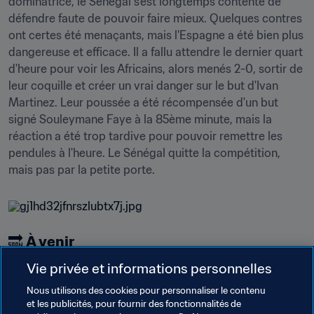
dominatrice, le Sénégal s'est longtemps contenté de 
défendre faute de pouvoir faire mieux. Quelques contres 
ont certes été menaçants, mais l'Espagne a été bien plus 
dangereuse et efficace. Il a fallu attendre le dernier quart 
d'heure pour voir les Africains, alors menés 2-0, sortir de 
leur coquille et créer un vrai danger sur le but d'Ivan 
Martinez. Leur poussée a été récompensée d'un but 
signé Souleymane Faye à la 85ème minute, mais la 
réaction a été trop tardive pour pouvoir remettre les 
pendules à l'heure. Le Sénégal quitte la compétition, 
mais pas par la petite porte.
🔜 
À venir
Vie privée et informations personnelles
Quarts de finale
Nous utilisons des cookies pour personnaliser le contenu
11 novembre
et les publicités, pour fournir des fonctionnalités de