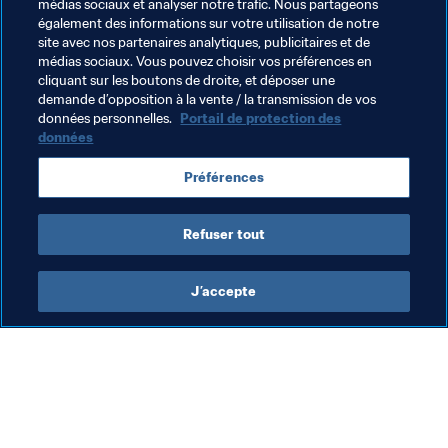
médias sociaux et analyser notre trafic. Nous partageons
[[flag-esp-xs]] Espagne - vainqueur du match France - 
également des informations sur votre utilisation de notre
Australie 
(Olímpico
Goiânia, 16h30 heure locale)
site avec nos partenaires analytiques, publicitaires et de
médias sociaux. Vous pouvez choisir vos préférences en
cliquant sur les boutons de droite, et déposer une
demande d’opposition à la vente / la transmission de vos
Thèmes en lien
données personnelles.
Portail de protection des
données
Coupe du Monde U-17 de la FIFA, Brésil 2019™
Préférences
Spain
Senegal
Refuser tout
J’accepte
L’action de la FIFA
Visitez également