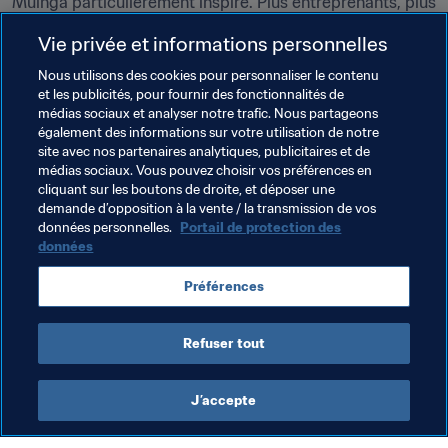
Muinga particulièrement inspiré. Plus entreprenants, plus 
agressifs sur le porteur du ballon, ils ont pleinement 
Vie privée et informations personnelles
profité des errements défensifs néerlandais. L'addition 
aurait même être plus salée si le poteau n'avait pas 
Nous utilisons des cookies pour personnaliser le contenu
et les publicités, pour fournir des fonctionnalités de
renvoyé la tentative de Nathanaël Mbuku en début de 
médias sociaux et analyser notre trafic. Nous partageons
deuxième mi-temps. Mais qu'importe, la France a assuré 
également des informations sur votre utilisation de notre
l'essentiel : une belle troisième place, sa deuxième 
site avec nos partenaires analytiques, publicitaires et de
meilleure performance dans ce tournoi après le titre de 
médias sociaux. Vous pouvez choisir vos préférences en
cliquant sur les boutons de droite, et déposer une
2001.
demande d’opposition à la vente / la transmission de vos
données personnelles.
Portail de protection des
données
Thèmes en lien
Préférences
Coupe du Monde U-17 de la FIFA, Brésil 2019™
Refuser tout
J’accepte