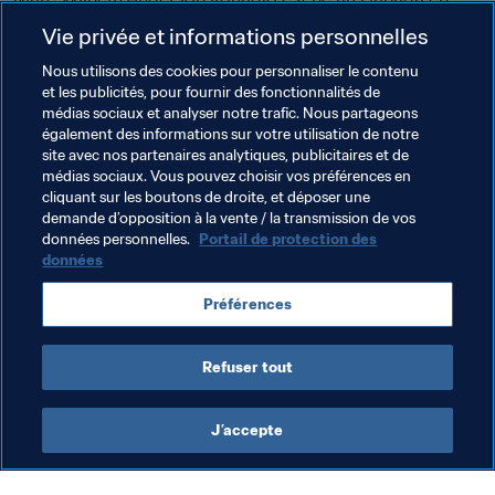
2002. Ses parents lui ont transmis la passion du football 
Vie privée et informations personnelles
et une tendresse particulière pour Didier Drogba dont il 
Nous utilisons des cookies pour personnaliser le contenu
a pu suivre la fin de carrière à l'Impact Montréal. Un 
et les publicités, pour fournir des fonctionnalités de
impact, Kouadio espère en avoir ce 29 octobre, alors 
médias sociaux et analyser notre trafic. Nous partageons
que le Canada affronte l’Angola et tentera de prendre 
également des informations sur votre utilisation de notre
ses premiers points dans le Groupe A.
site avec nos partenaires analytiques, publicitaires et de
médias sociaux. Vous pouvez choisir vos préférences en
cliquant sur les boutons de droite, et déposer une
demande d’opposition à la vente / la transmission de vos
Thèmes en lien
données personnelles.
Portail de protection des
données
Coupe du Monde U-17 de la FIFA, Brésil 2019™
Préférences
Canada
Refuser tout
J’accepte