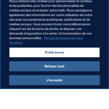
Nous utilisons des cookies pour personnaliser le contenu
et les publicités, pour fournir des fonctionnalités de
En habitué des bancs de touche, Ruiz sait mieux que 
médias sociaux et analyser notre trafic. Nous partageons
quiconque que la défaite fait partie du jeu : "Grâce à cet 
également des informations sur votre utilisation de notre
échec, nous allons continuer à apprendre et à avancer".
site avec nos partenaires analytiques, publicitaires et de
médias sociaux. Vous pouvez choisir vos préférences en
cliquant sur les boutons de droite, et déposer une
demande d’opposition à la vente / la transmission de vos
Thèmes en lien
données personnelles.
Portail de protection des
données
Coupe du Monde U-17 de la FIFA, Brésil 2019™
Préférences
Mexico
Refuser tout
J’accepte