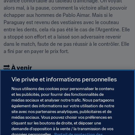
avance confortable au tableau d'affichage. On voyait 
alors mal, à la pause, comment la victoire allait pouvoir 
échapper aux hommes de Pablo Aimar. Mais si le 
Paraguay est revenu des vestiaires avec le couteau 
entre les dents, cela n'a pas été le cas de l'Argentine. Elle 
a stoppé son effort et a laissé son adversaire revenir 
dans le match, faute de ne pas réussir à le contrôler. Elle 
a fini par en payer le prix fort.
🔜 
À venir
Vie privée et informations personnelles
Quarts de finale
Nous utilisons des cookies pour personnaliser le contenu
10 novembre
et les publicités, pour fournir des fonctionnalités de
médias sociaux et analyser notre trafic. Nous partageons
[[flag-ned-xs]] Pays-Bas - Paraguay [[flag-par-xs]] 
également des informations sur votre utilisation de notre
(Vitória, 16h30 heure locale)
site avec nos partenaires analytiques, publicitaires et de
médias sociaux. Vous pouvez choisir vos préférences en
cliquant sur les boutons de droite, et déposer une
demande d’opposition à la vente / la transmission de vos
Thèmes en lien
données personnelles.
Portail de protection des