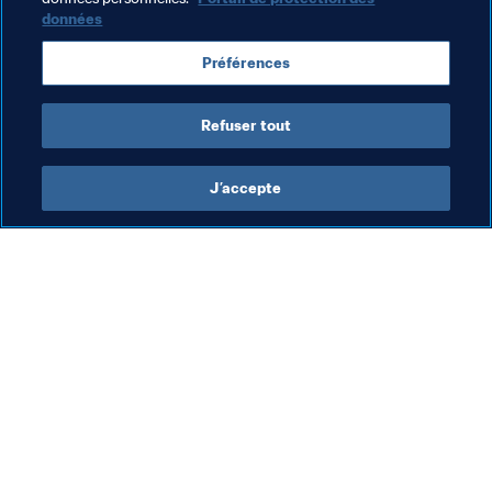
données
Coupe du Monde U-17 de la FIFA, Brésil 2019™
Préférences
Paraguay
Argentina
Refuser tout
J’accepte
L’action de la FIFA
Visitez également
Juridique
Toutes les infos et 
tous les articles
Système de transfert
Rapports et 
Football féminin
documents
Promotion du football
Fondation FIFA