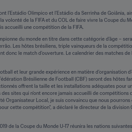
ont l’Estádio Olímpico et l’Estádio da Serrinha de Goiânia, ai
la volonté de la FIFA et du COL de faire vivre la Coupe du Mo
 accueilli une compétition de la FIFA.
pionne du monde en titre dans cette catégorie d’âge – sera co
rão. Les hôtes brésiliens, triple vainqueurs de la compétition
ront donc le match d’ouverture. Le calendrier des matches de 
otball et leur grande expérience en matière d’organisation d’
a Fédération Brésilienne de Football (CBF) seront des hôtes f
onnés offrent la taille et les installations adéquates pour un
es sites qui n’ont encore jamais accueilli de compétitions de 
é Organisateur Local, je suis convaincu que nous pourrons of
 pour cette compétition", a déclaré le directeur de la divisio
n 2019 de la Coupe du Monde U-17 réunira les nations suivantes