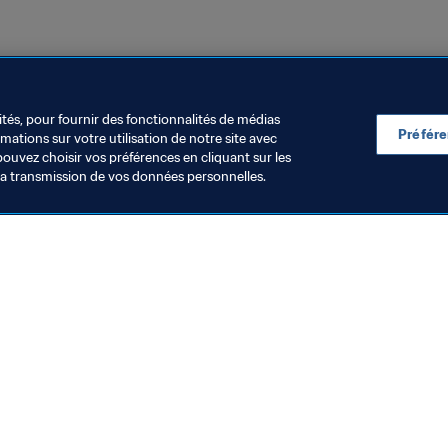
résil 2019™
ités, pour fournir des fonctionnalités de médias
Préfér
ations sur votre utilisation de notre site avec
pouvez choisir vos préférences en cliquant sur les
la transmission de vos données personnelles.
Visitez également
Toutes les infos et tous les articles
Rapports et documents
Fondation FIFA
FIFA Museum