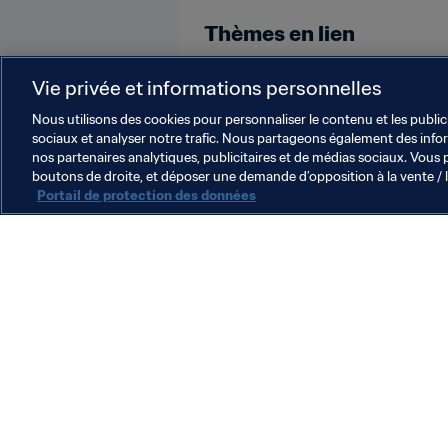
Thèmes en lien
Coupe du Monde U-17 de la FIFA, B
Vie privée et informations personnelles
Nous utilisons des cookies pour personnaliser le contenu et les public
sociaux et analyser notre trafic. Nous partageons également des inform
nos partenaires analytiques, publicitaires et de médias sociaux. Vous 
boutons de droite, et déposer une demande d’opposition à la vente / 
Portail de protection des données
L’action de la FIFA
Juridique
Système de transfert
Football féminin
Promotion du football