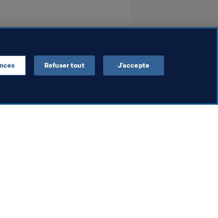
ences
Refuser tout
J’accepte