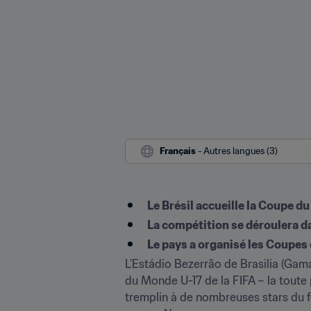
Français
 - Autres langues (3)
Le Brésil accueille la Coupe d
La compétition se déroulera dan
Le pays a organisé les Coupes
L’Estádio Bezerrão de Brasilia (Gama
du Monde U-17 de la FIFA – la toute 
tremplin à de nombreuses stars du fo