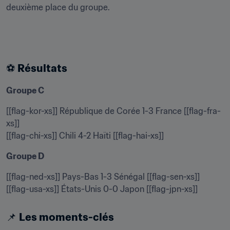
deuxième place du groupe.
⚽ 
Résultats
Groupe C
[[flag-kor-xs]] République de Corée 1-3 France [[flag-fra-
xs]]

[[flag-chi-xs]] Chili 4-2 Haïti [[flag-hai-xs]]
Groupe D
[[flag-ned-xs]] Pays-Bas 1-3 Sénégal [[flag-sen-xs]]

[[flag-usa-xs]] États-Unis 0-0 Japon [[flag-jpn-xs]]
📌 
Les moments-clés