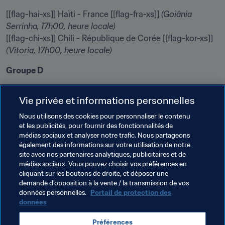
[[flag-hai-xs]] Haïti - France [[flag-fra-xs]] 
(Goiânia 
Serrinha, 17h00, heure locale)
[[flag-chi-xs]] Chili - République de Corée [[flag-kor-xs]] 
(Vitoria, 17h00, heure locale)
Groupe D
[[flag-sen-xs]] Sénégal - Japon [[flag-jpn-xs]] 
(Vitoria,, 
Vie privée et informations personnelles
20h00, heure locale)
[[flag-ned-xs]] Pays-Bas - États-Unis [[flag-usa-xs]] 
Nous utilisons des cookies pour personnaliser le contenu
(Goiânia Serrinha, 20h00, heure locale)
et les publicités, pour fournir des fonctionnalités de
médias sociaux et analyser notre trafic. Nous partageons
également des informations sur votre utilisation de notre
Suivre Brésil 2019
site avec nos partenaires analytiques, publicitaires et de
médias sociaux. Vous pouvez choisir vos préférences en
cliquant sur les boutons de droite, et déposer une
Twitter
 | 
Facebook
 | 
Instagram
demande d’opposition à la vente / la transmission de vos
données personnelles.
Portail de protection des
données
Thèmes en lien
Préférences