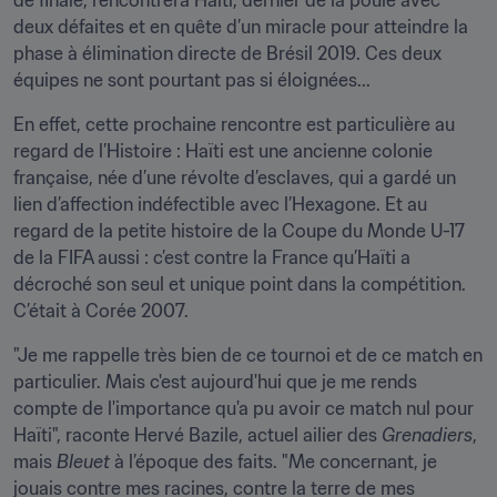
de finale, rencontrera Haïti, dernier de la poule avec 
deux défaites et en quête d’un miracle pour atteindre la 
phase à élimination directe de Brésil 2019. Ces deux 
équipes ne sont pourtant pas si éloignées...
En effet, cette prochaine rencontre est particulière au 
regard de l’Histoire : Haïti est une ancienne colonie 
française, née d’une révolte d’esclaves, qui a gardé un 
lien d’affection indéfectible avec l’Hexagone. Et au 
regard de la petite histoire de la Coupe du Monde U-17 
de la FIFA aussi : c’est contre la France qu’Haïti a 
décroché son seul et unique point dans la compétition. 
C’était à Corée 2007.
"Je me rappelle très bien de ce tournoi et de ce match en 
particulier. Mais c'est aujourd'hui que je me rends 
compte de l'importance qu'a pu avoir ce match nul pour 
Haïti", raconte Hervé Bazile, actuel ailier des 
Grenadiers
, 
mais 
Bleuet
 à l’époque des faits. "Me concernant, je 
jouais contre mes racines, contre la terre de mes 