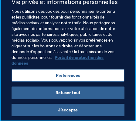
Vie privée et informations personnelles
football. C’est forcément un match sympa à jouer, où l’on 
a envie de se dépasser. Je suis curieux de voir le 
Nous utilisons des cookies pour personnaliser le contenu
et les publicités, pour fournir des fonctionnalités de
résultat", lance Bazile sans oser dévoiler son pronostic : 
médias sociaux et analyser notre trafic. Nous partageons
"Non, désolé, je ne m'y risquerai pas : que le meilleur 
également des informations sur votre utilisation de notre
gagne !"
site avec nos partenaires analytiques, publicitaires et de
médias sociaux. Vous pouvez choisir vos préférences en
cliquant sur les boutons de droite, et déposer une
demande d’opposition à la vente / la transmission de vos
données personnelles.
Portail de protection des
données
Thèmes en lien
Préférences
Coupe du Monde U-17 de la FIFA, Brésil 2019™
Refuser tout
J’accepte