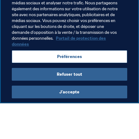
formation U-18, connaîtront leurs adversaires le prochain 
médias sociaux et analyser notre trafic. Nous partageons
également des informations sur votre utilisation de notre
vendredi 24 août, à l’occasion du Tirage au sort officiel, 
site avec nos partenaires analytiques, publicitaires et de
qui sera organisé à Buenos Aires.
médias sociaux. Vous pouvez choisir vos préférences en
cliquant sur les boutons de droite, et déposer une
Consultez ici la liste des pays participants confirmés 
demande d’opposition à la vente / la transmission de vos
au Tournoi féminin
données personnelles.
Portail de protection des
données
Le saviez-vous ?
Préférences
Le tournoi se disputera du 7 au 17 octobre
24 rencontres sont au programme
Refuser tout
Vous pouvez consulter ici le 
calendrier
des matches
J’accepte
L’action de la FIFA
Visitez également