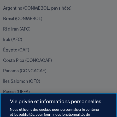
Argentine (CONMEBOL, pays hôte)
Brésil (CONMEBOL)
RI d’Iran (AFC)
Irak (AFC)
Égypte (CAF)
Costa Rica (CONCACAF)
Panama (CONCACAF)
Îles Salomon (OFC)
Russie (UEFA)
Vie privée et informations personnelles
Slovaquie (UEFA)
Nous utilisons des cookies pour personnaliser le contenu
Les pays, qui prendront part à l’épreuve avec leur 
et les publicités, pour fournir des fonctionnalités de