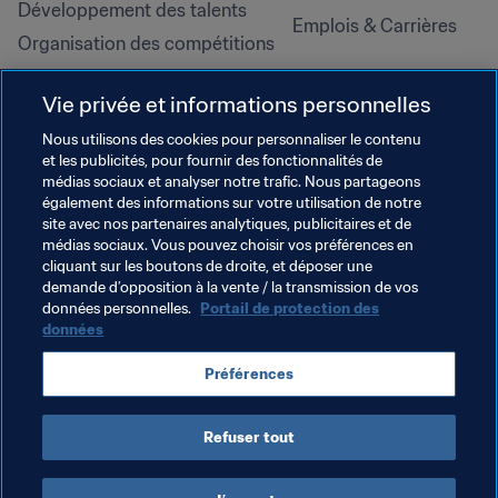
Développement des talents
Emplois & Carrières
Organisation des compétitions
Développement durable
Vie privée et informations personnelles
Droits de l'homme et lutte contre 
la discrimination
Nous utilisons des cookies pour personnaliser le contenu
et les publicités, pour fournir des fonctionnalités de
Santé et médical
médias sociaux et analyser notre trafic. Nous partageons
Initiatives en matière de 
également des informations sur votre utilisation de notre
formation
site avec nos partenaires analytiques, publicitaires et de
médias sociaux. Vous pouvez choisir vos préférences en
cliquant sur les boutons de droite, et déposer une
demande d’opposition à la vente / la transmission de vos
données personnelles.
Portail de protection des
données
Préférences
Refuser tout
CONDITIONS D'UTILISATION
PORTAIL DE LA FIFA SUR LA PROTECTION DES DONNÉES
TÉLÉCHARGEMENTS
PARAMÈTRAGE DES COOKIES
Droits d'auteur © 1994 - 2025 FIFA. Tous les droits sont réservés.