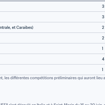
3
3
rale, et Caraïbes)
2
2
1
4
1
 les différentes compétitions préliminaires qui auront lieu a
A s'est déroulé en Italie et à Saint-Marin du 16 au 30 juin, av