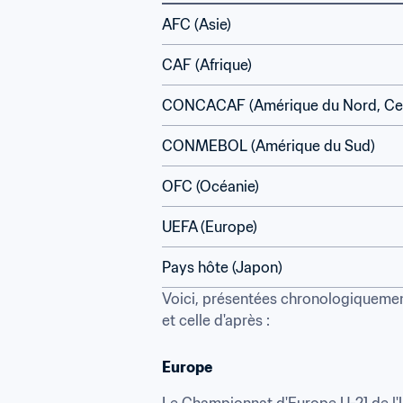
AFC (Asie)
CAF (Afrique)
CONCACAF (Amérique du Nord, Cent
CONMEBOL (Amérique du Sud)
OFC (Océanie)
UEFA (Europe)
Pays hôte (Japon)
Voici, présentées chronologiquement,
et celle d'après :
Europe
Le Championnat d'Europe U-21 de l'UEF