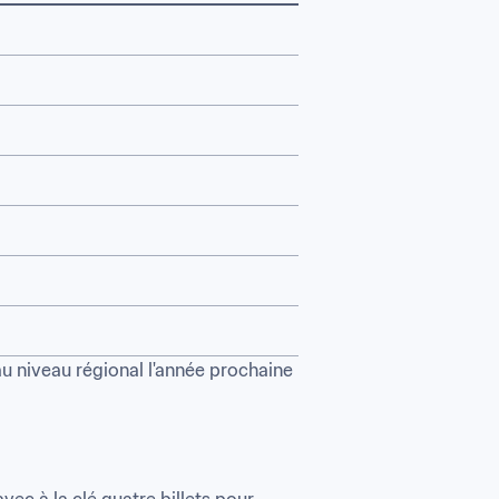
u niveau régional l'année prochaine 
ec à la clé quatre billets pour 