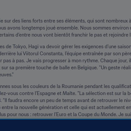
 sur des liens forts entre ses éléments, qui sont nombreux à
us avons longtemps joué ensemble. Nous sommes environ une
ains d’entre nous vont bientôt franchir le pas et rejoindre l’
s de Tokyo, Hagi va devoir gérer les exigences d’une saiso
derrière lui Viitorul Constanta, l’équipe entraînée par son père
r pas à pas. Je vais progresser à mon rythme. Chaque jour, il 
sur sa première touche de balle en Belgique. "Un geste réalisé 
euves."
iennes sous les couleurs de la Roumanie pendant les qualific
z-vous contre l’Espagne et Malte. "La sélection est sur la bo
Il faudra encore un peu de temps avant de retrouver le niveau
entre la nouvelle génération et celle qui est actuellement en pl
plus pour nous : retrouver l’Euro et la Coupe du Monde. Je 