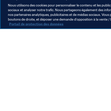
Nous utilisons des cookies pour personnaliser le contenu et les public
sociaux et analyser notre trafic. Nous partageons également des inform
nos partenaires analytiques, publicitaires et de médias sociaux. Vous 
boutons de droite, et déposer une demande d’opposition à la vente / 
Portail de protection des données
L’action de la FIFA
Juridique
Système de transfert
Football féminin
Promotion du football
Innovation
Développement des talents
Organisation des compétitions
Développement durable