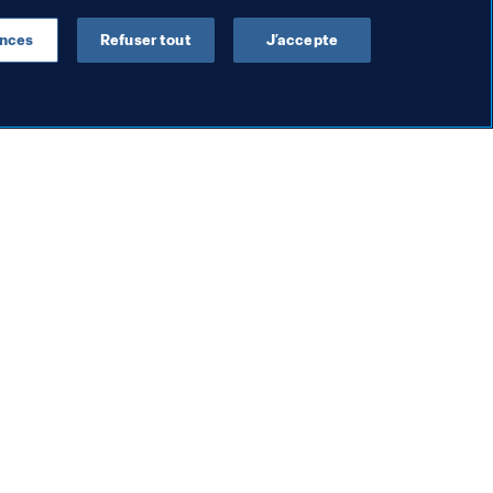
ences
Refuser tout
J’accepte