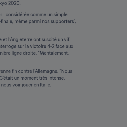
okyo 2020.
er : considérée comme un simple 
-finale, même parmi nos supporters", 
et l’Angleterre ont suscité un vif 
enthousiasme. "Les 15 dernières minutes ont été riches en émotions", reconnaît Hagi lorsqu’on l’interroge sur la victoire 4-2 face aux 
nière ligne droite. "Mentalement, 
renne fin contre l’Allemagne. "Nous 
’était un moment très intense. 
us voir jouer en Italie. 