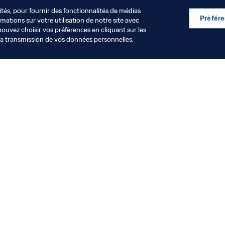
ités, pour fournir des fonctionnalités de médias
Préfér
ations sur votre utilisation de notre site avec
pouvez choisir vos préférences en cliquant sur les
la transmission de vos données personnelles.
Visitez également
Toutes les infos et tous les articles
Rapports et documents
Fondation FIFA
FIFA Museum
Emplois & Carrières