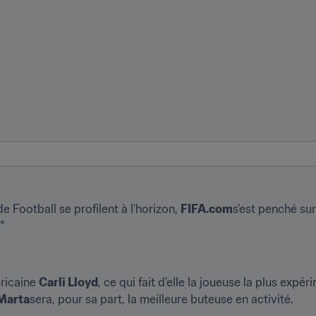
 Football se profilent à l'horizon, 
FIFA.com
s'est penché sur 
*
ricaine 
Carli Lloyd
, ce qui fait d'elle la joueuse la plus exp
Marta
sera, pour sa part, la meilleure buteuse en activité.