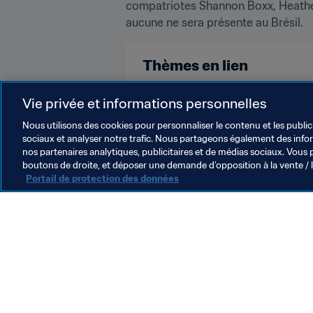
compatriotes Shannon Boxx, Heather 
aucune ne sera présente au Brésil.
Thèmes en lien
Compétitions FIFA
Concacaf
Vie privée et informations personnelles
Nous utilisons des cookies pour personnaliser le contenu et les public
sociaux et analyser notre trafic. Nous partageons également des inform
nos partenaires analytiques, publicitaires et de médias sociaux. Vous 
boutons de droite, et déposer une demande d’opposition à la vente / 
Portail de protection des données
L’action de la FIFA
Juridique
Système de transfert