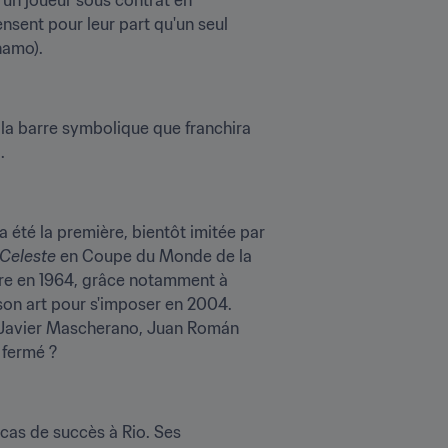
nsent pour leur part qu'un seul 
namo).
Tournois Olympiques de Football Féminin, soit l'ensemble des éditions disputées à ce jour : c'est la barre symbolique que franchira 
.
 a été la première, bientôt imitée par 
Celeste 
en Coupe du Monde de la 
aire en 1964, grâce notamment à 
on art pour s'imposer en 2004. 
nt Javier Mascherano, Juan Román 
s fermé ?
cas de succès à Rio. Ses 