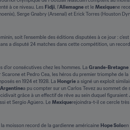
enté à ce niveau. Les 
Fidji
, l'
Allemagne
 et le 
Mexique
ne rece
Phoenix), Serge Gnabry (Arsenal) et Erick Torres (Houston Dy
8 ans a disputé 24 matches dans cette compétition, un record
s d'or consécutives chez les hommes. La 
Grande-Bretagne
r Scarone et Pedro Cea, les héros du premier triomphe de la 
mposés en 1924 et 1928. La 
Hongrie
 a signé un exploit simil
Argentine
a pu compter sur un Carlos Tevez au sommet de s
écidivait grâce à un effectif de rêve au sein duquel figuraie
ssi et Sergio Agüero. Le 
Mexique
rejoindra-t-il ce cercle trè
t la moisson record de la gardienne américaine 
Hope Solo
en 