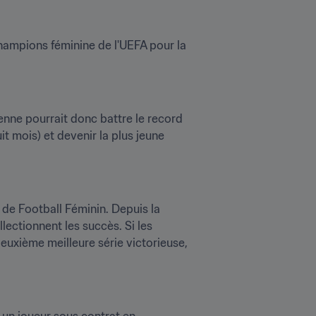
ampions féminine de l'UEFA pour la 
enne pourrait donc battre le record 
uit mois) et devenir la plus jeune 
de Football Féminin. Depuis la 
llectionnent les succès. Si les 
euxième meilleure série victorieuse, 
des 16 sélections engagées dans le Tournoi Olympique de Football Masculin comptent au moins un joueur sous contrat en 