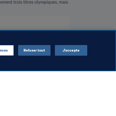
ment trois titres olympiques, mais 
ences
Refuser tout
J’accepte