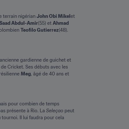
 terrain nigérian 
John Obi Mikel
et 
Saad Abdul-Amir
(55) et 
Ahmad 
Colombien 
Teofilo Gutierrez
(48). 
 ancienne gardienne de guichet et 
batteuse a notamment permis à la Nouvelle-Zélande de remporter la Coupe du Monde Féminine de Cricket. Ses débuts avec les 
ésilienne 
Meg
, âgé de 40 ans et 
mais pour combien de temps 
pas présente à Rio. La 
Seleçao 
peut 
tournoi. Il lui faudra pour cela 