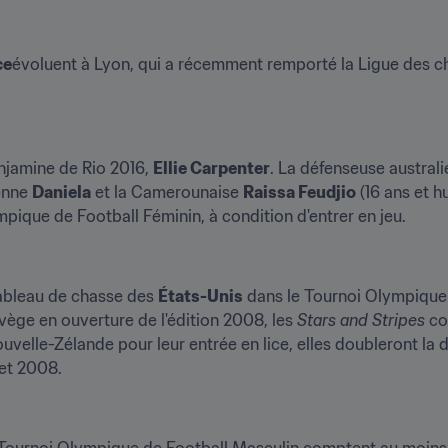
ce
évoluent à Lyon, qui a récemment remporté la Ligue des ch
enjamine de Rio 2016, 
Ellie Carpenter
. La défenseuse australi
enne 
Daniela
 et la Camerounaise 
Raissa Feudjio
 (16 ans et h
mpique de Football Féminin, à condition d'entrer en jeu.
tableau de chasse des 
États-Unis
 dans le Tournoi Olympique 
vège en ouverture de l'édition 2008, les 
Stars and Stripes 
co
velle-Zélande pour leur entrée en lice, elles doubleront la d
 et 2008.