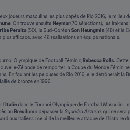
 deux joueurs masculins les plus capés de Rio 2016, le milieu de
Khune
. On trouve ensuite 
Neymar
(70 sélections), les Irakiens 
ribe Peralta
 (50), le Sud-Coréen 
Son Heungmin
 (48) et le 
plus efficace, avec 46 réalisations en équipe nationale.
 Tournoi Olympique de Football Féminin,
Rebecca Rolls
. Cette
ns. En foulant les pelouses de Rio 2016, elle détrônerait la Br
aille de bronze en 1996.
 l'
Italie
 dans le Tournoi Olympique de Football Masculin… 
cès au 
Brésil
pour dépasser la 
Squadra Azzurra
, qui ne sera 
d aux Italiens : celui de la meilleure attaque de l'histoire du 