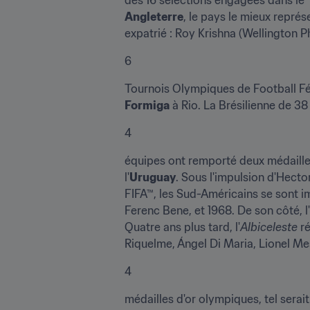
Angleterre
, le pays le mieux représ
expatrié : Roy Krishna (Wellington 
6
Formiga
 à Rio. La Brésilienne de 3
4
équipes ont remporté deux médaille
l'
Uruguay
. Sous l'impulsion d'Hecto
FIFA™, les Sud-Américains se sont i
Ferenc Bene, et 1968. De son côté, l'
Quatre ans plus tard, l'
Albiceleste 
r
Riquelme, Ángel Di Maria, Lionel Me
4
médailles d'or olympiques, tel serai