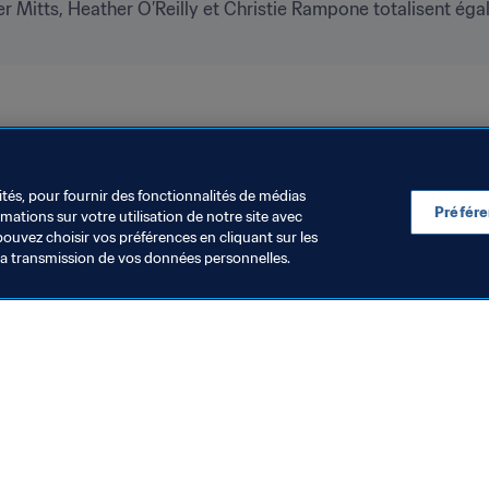
Mitts, Heather O’Reilly et Christie Rampone totalisent égale
AFC
UEFA
OFC
CONMEBOL
ités, pour fournir des fonctionnalités de médias
Préfér
ations sur votre utilisation de notre site avec
pouvez choisir vos préférences en cliquant sur les
la transmission de vos données personnelles.
Visitez également
Toutes les infos et tous les articles
Rapports et documents