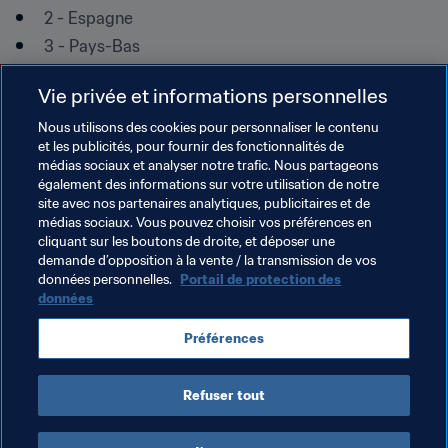
2 - Espagne
3 - Pays-Bas
4 - France
Vie privée et informations personnelles
5 - Italie
Nous utilisons des cookies pour personnaliser le contenu
6 - Suède, Norvège
et les publicités, pour fournir des fonctionnalités de
8 - Égypte, Grande-Bretagne, Danemark, 
médias sociaux et analyser notre trafic. Nous partageons
Luxembourg, Yougoslavie, Grèce, Tchécoslovaquie
également des informations sur votre utilisation de notre
site avec nos partenaires analytiques, publicitaires et de
médias sociaux. Vous pouvez choisir vos préférences en
cliquant sur les boutons de droite, et déposer une
demande d’opposition à la vente / la transmission de vos
données personnelles.
Portail de protection des
données
Thèmes en lien
Préférences
Belgium
Refuser tout