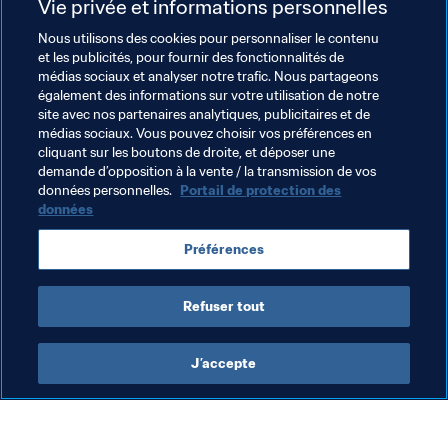
Vie privée et informations personnelles
0:0)
Nous utilisons des cookies pour personnaliser le contenu
1ère-2ème place

et les publicités, pour fournir des fonctionnalités de
19.30 Tahiti - Iles Salomon 4:6 (3:1)
médias sociaux et analyser notre trafic. Nous partageons
également des informations sur votre utilisation de notre
site avec nos partenaires analytiques, publicitaires et de
Thèmes en lien
médias sociaux. Vous pouvez choisir vos préférences en
cliquant sur les boutons de droite, et déposer une
demande d’opposition à la vente / la transmission de vos
Groupe d'Étude Technique (TSG)
données personnelles.
Portail de protection des
données
Compétitions FIFA
Solomon Islands
Tahiti
Préférences
OFC
Refuser tout
J’accepte