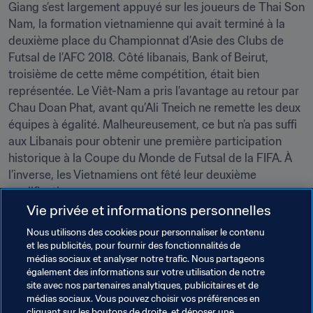
Giang s’est largement appuyé sur les joueurs de Thai Son 
Nam, la formation vietnamienne qui avait terminé à la 
deuxième place du Championnat d’Asie des Clubs de 
Futsal de l’AFC 2018. Côté libanais, Bank of Beirut, 
troisième de cette même compétition, était bien 
représentée. Le Viêt-Nam a pris l’avantage au retour par 
Chau Doan Phat, avant qu’Ali Tneich ne remette les deux 
équipes à égalité. Malheureusement, ce but n’a pas suffi 
aux Libanais pour obtenir une première participation 
historique à la Coupe du Monde de Futsal de la FIFA. À 
l’inverse, les Vietnamiens ont fêté leur deuxième 
qualification.
Vie privée et informations personnelles
Nous utilisons des cookies pour personnaliser le contenu
et les publicités, pour fournir des fonctionnalités de
La Thaïlande et le Viêt-Nam rejoignent la RI Iran, le 
médias sociaux et analyser notre trafic. Nous partageons
Japon et l’Ouzbékistan en phase finale d’un tournoi qui 
également des informations sur votre utilisation de notre
débutera le 12 septembre prochain, en Lituanie.
site avec nos partenaires analytiques, publicitaires et de
médias sociaux. Vous pouvez choisir vos préférences en
cliquant sur les boutons de droite, et déposer une