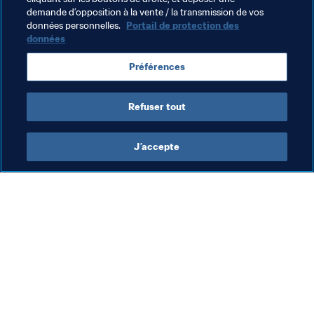
demande d’opposition à la vente / la transmission de vos
Thèmes en lien
données personnelles.
Portail de protection des
données
Coupe du Monde de Futsal de la FIFA, Lituanie 2021
Préférences
Thailand
Vietnam
Refuser tout
J’accepte
L’action de la FIFA
Visitez également
Juridique
Toutes les infos et 
tous les articles
Système de transfert
Rapports et 
Football féminin
documents