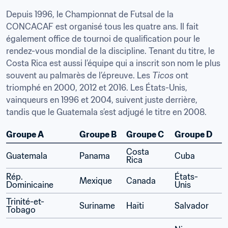
Depuis 1996, le Championnat de Futsal de la 
CONCACAF est organisé tous les quatre ans. Il fait 
également office de tournoi de qualification pour le 
rendez-vous mondial de la discipline. Tenant du titre, le 
Costa Rica est aussi l’équipe qui a inscrit son nom le plus 
souvent au palmarès de l’épreuve. Les 
Ticos
 ont 
triomphé en 2000, 2012 et 2016. Les États-Unis, 
vainqueurs en 1996 et 2004, suivent juste derrière, 
tandis que le Guatemala s’est adjugé le titre en 2008.
Groupe A
Groupe B
Groupe C
Groupe D
Costa 
Guatemala
Panama
Cuba
Rica
Rép. 
États-
Mexique
Canada
Dominicaine
Unis
Trinité-et-
Suriname
Haïti
Salvador
Tobago