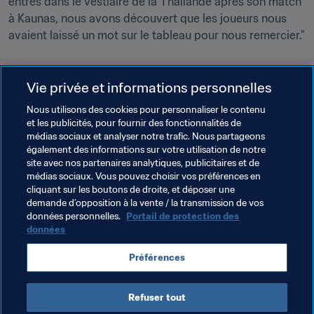
entrés dans le vestiaire de la Thaïlande après son match 
à Kaunas, nous avons découvert que les joueurs nous 
avaient laissé un mot sur le tableau pour nous remercier."
Dans quelques jours, le rideau tombera définitivement 
Vie privée et informations personnelles
sur Lituanie 2021. Une seule équipe rentrera chez elle 
Nous utilisons des cookies pour personnaliser le contenu
avec le trophée, mais les volontaires ne repartiront pas 
et les publicités, pour fournir des fonctionnalités de
les mains vides : ils emporteront avec eux de merveilleux 
médias sociaux et analyser notre trafic. Nous partageons
souvenirs, des expériences inoubliables et de nouvelles 
également des informations sur votre utilisation de notre
site avec nos partenaires analytiques, publicitaires et de
médias sociaux. Vous pouvez choisir vos préférences en
cliquant sur les boutons de droite, et déposer une
demande d’opposition à la vente / la transmission de vos
Thèmes en lien
données personnelles.
Portail de protection des
données
Coupe du Monde de Futsal de la FIFA, Lituanie 2021
Préférences
Lithuania
UEFA
Refuser tout