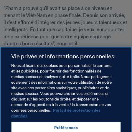
"Pham a prouvé qu’il avait sa place à ce niveau en 
menant le Viêt-Nam en phase finale. Depuis son arrivée, 
il s’est efforcé d’intégrer des jeunes joueurs talentueux et 
intelligents. En tant que capitaine, je veux leur apporter 
mon expérience pour que notre équipe engrange 
d’autres bons résultats", conclut-il. 
*Photos reproduites avec l’aimable autorisation de la 
Vie privée et informations personnelles
VFF (Fédération vietnamienne de football)
Nous utilisons des cookies pour personnaliser le contenu
et les publicités, pour fournir des fonctionnalités de
médias sociaux et analyser notre trafic. Nous partageons
également des informations sur votre utilisation de notre
site avec nos partenaires analytiques, publicitaires et de
médias sociaux. Vous pouvez choisir vos préférences en
cliquant sur les boutons de droite, et déposer une
demande d’opposition à la vente / la transmission de vos
Thèmes en lien
données personnelles.
Portail de protection des
données
Coupe du Monde de Futsal de la FIFA, Lituanie 2021
Préférences