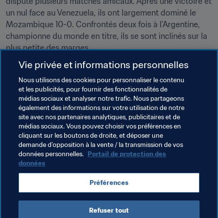
disputé plusieurs matches amicaux. Après une victoire et 
un nul face au Venezuela, ils ont largement dominé le 
Mozambique 10-0. Confrontés deux fois à l'Argentine, 
championne du monde en titre, ils se sont inclinés sur la 
plus petite des marges. 

Vie privée et informations personnelles
"Nous avons engrangé beaucoup d'expérience pour la 
Nous utilisons des cookies pour personnaliser le contenu
Coupe du Monde", assure Rakhmatov. "L'effectif a été 
et les publicités, pour fournir des fonctionnalités de
rafraîchi et les jeunes recrues font du bon travail. Il y a 
médias sociaux et analyser notre trafic. Nous partageons
une bonne alchimie au sein du groupe. Nous sommes 
également des informations sur votre utilisation de notre
prêts au combat", conclut-il.
site avec nos partenaires analytiques, publicitaires et de
médias sociaux. Vous pouvez choisir vos préférences en
cliquant sur les boutons de droite, et déposer une
demande d’opposition à la vente / la transmission de vos
Thèmes en lien
données personnelles.
Portail de protection des
données
Coupe du Monde de Futsal de la FIFA, Lituanie 2021
Préférences
Uzbekistan
AFC
Refuser tout