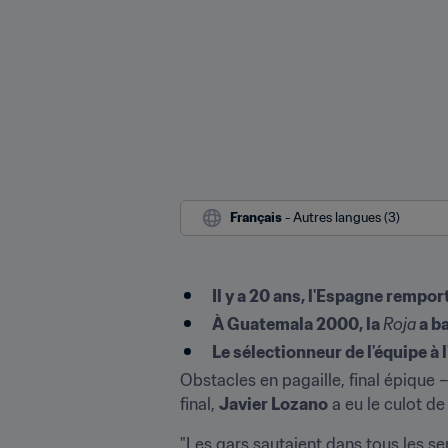
Français
 - Autres langues (3)
Il y a 20 ans, l'Espagne rempo
À Guatemala 2000, la 
Roja
 a b
Le sélectionneur de l'équipe à 
Obstacles en pagaille, final épique 
final, 
Javier Lozano
 a eu le culot de
"Les gars sautaient dans tous les s