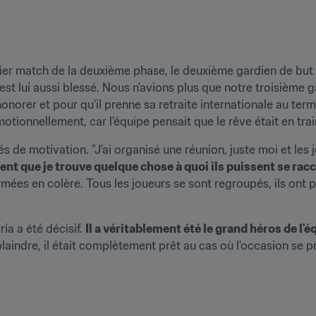
ier match de la deuxième phase, le deuxième gardien de but s
s'est lui aussi blessé. Nous n'avions plus que notre troisième g
honorer et pour qu'il prenne sa retraite internationale au ter
motionnellement, car l'équipe pensait que le rêve était en train
s de motivation. "J'ai organisé une réunion, juste moi et les 
ment que je trouve quelque chose à quoi ils puissent se rac
rmées en colère. Tous les joueurs se sont regroupés, ils ont p
ía a été décisif. 
Il a véritablement été le grand héros de l'é
plaindre, il était complètement prêt au cas où l'occasion se pr