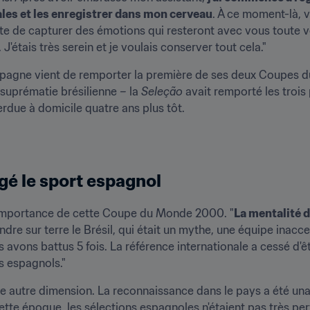
ales et les enregistrer dans mon cerveau
. À ce moment-là, 
e de capturer des émotions qui resteront avec vous toute vot
. J'étais très serein et je voulais conserver tout cela."
spagne vient de remporter la première de ses deux Coupes du
suprématie brésilienne – la 
Seleção
 avait remporté les trois
erdue à domicile quatre ans plus tôt.
gé le sport espagnol
'importance de cette Coupe du Monde 2000. "
La mentalité d
ndre sur terre le Brésil, qui était un mythe, une équipe inacc
s avons battus 5 fois. La référence internationale a cessé d'êtr
s espagnols."
ne autre dimension. La reconnaissance dans le pays a été una
cette époque, les sélections espagnoles n'étaient pas très per