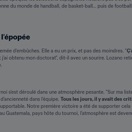
nne du monde de handball, de basket-ball... puis de football
 l'épopée
 semée d'embûches. Elle a eu un prix, et pas des moindres. "
Ç'
'ai obtenu mon doctorat", dit-il avec un sourire. Lozano retie
.
oi s'est déroulé dans une atmosphère pesante. "Sur ma liste, 
 d'ancienneté dans l'équipe. 
Tous les jours, il y avait des cr
pportable. Notre première victoire a été de supporter cela e
ée au Guatemala, pays hôte du tournoi, l'atmosphère est deven