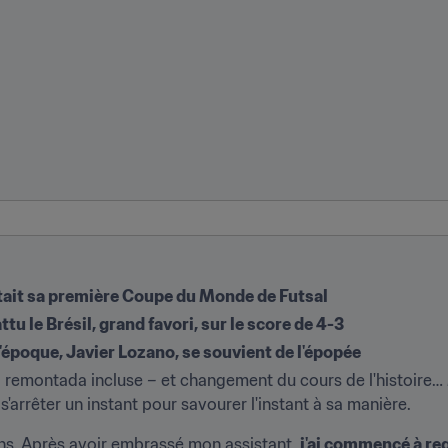
rtait sa première Coupe du Monde de Futsal
attu le Brésil, grand favori, sur le score de 4-3
l'époque, Javier Lozano, se souvient de l'épopée
– remontada incluse – et changement du cours de l'histoire… M
 s'arrêter un instant pour savourer l'instant à sa manière.
ens. Après avoir embrassé mon assistant, 
j'ai commencé à re