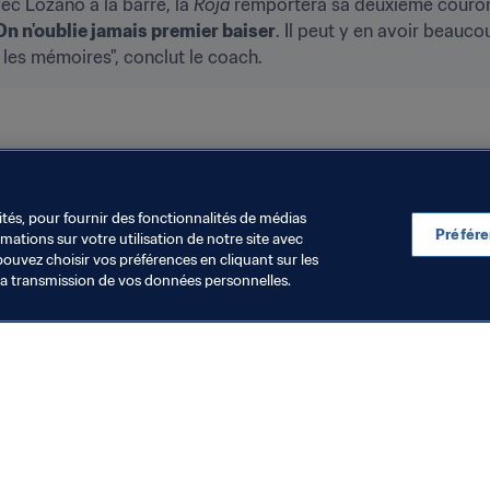
c Lozano à la barre, la 
Roja
 remportera sa deuxième couronn
On n'oublie jamais premier baiser
. Il peut y en avoir beaucou
 les mémoires", conclut le coach.
FA, Lituanie 2021
Spain
ités, pour fournir des fonctionnalités de médias
Préfér
ations sur votre utilisation de notre site avec
pouvez choisir vos préférences en cliquant sur les
la transmission de vos données personnelles.
Visitez également
Toutes les infos et tous les articles