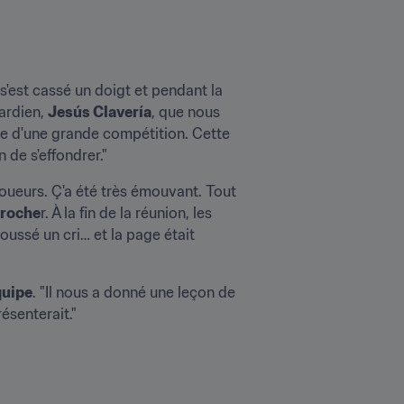
'est cassé un doigt et pendant la 
ardien, 
Jesús Clavería
, que nous 
me d'une grande compétition. Cette 
 de s'effondrer."
joueurs. Ç'a été très émouvant. Tout 
croche
r. À la fin de la réunion, les 
oussé un cri… et la page était 
quipe
. "Il nous a donné une leçon de 
ésenterait."