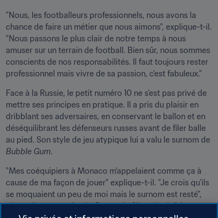
"Nous, les footballeurs professionnels, nous avons la 
chance de faire un métier que nous aimons", explique-t-il. 
"Nous passons le plus clair de notre temps à nous 
amuser sur un terrain de football. Bien sûr, nous sommes 
conscients de nos responsabilités. Il faut toujours rester 
professionnel mais vivre de sa passion, c'est fabuleux."
Face à la Russie, le petit numéro 10 ne s'est pas privé de 
mettre ses principes en pratique. Il a pris du plaisir en 
dribblant ses adversaires, en conservant le ballon et en 
déséquilibrant les défenseurs russes avant de filer balle 
au pied. Son style de jeu atypique lui a valu le surnom de
Bubble Gum
.
"Mes coéquipiers à Monaco m'appelaient comme ça à 
cause de ma façon de jouer" explique-t-il. "Je crois qu'ils 
se moquaient un peu de moi mais le surnom est resté", 
ajoute-il avec modestie. Bernardo Silva s'était fait un 
surnom à Monaco, il se fait définitivement un nom en 