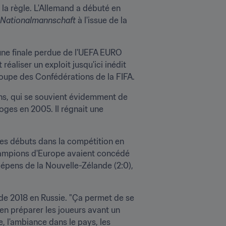
a règle. L'Allemand a débuté en 
Nationalmannschaft 
à l'issue de la 
une finale perdue de l'UEFA EURO 
aliser un exploit jusqu'ici inédit 
upe des Confédérations de la FIFA.
ans, qui se souvient évidemment de 
ges en 2005. Il régnait une 
es débuts dans la compétition en 
hampions d'Europe avaient concédé 
dépens de la Nouvelle-Zélande (2:0), 
e 2018 en Russie. "Ça permet de se 
en préparer les joueurs avant un 
 l'ambiance dans le pays, les 