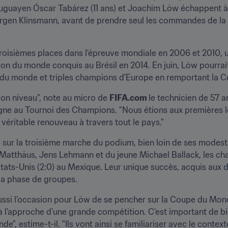
uguayen Óscar Tabárez (11 ans) et Joachim Löw échappent à l
 Jürgen Klinsmann, avant de prendre seul les commandes de la 
troisièmes places dans l'épreuve mondiale en 2006 et 2010, 
on du monde conquis au Brésil en 2014. En juin, Löw pourrait ré
u monde et triples champions d'Europe en remportant la Co
bon niveau", note au micro de 
FIFA.com 
le technicien de 57 
agne au Tournoi des Champions. "Nous étions aux premières lo
véritable renouveau à travers tout le pays."
e sur la troisième marche du podium, bien loin de ses modest
 Matthäus, Jens Lehmann et du jeune Michael Ballack, les c
 États-Unis (2:0) au Mexique. Leur unique succès, acquis aux 
 la phase de groupes.
ussi l'occasion pour Löw de se pencher sur la Coupe du Mond
 à l'approche d'une grande compétition. C'est important de bi
estime-t-il. "Ils vont ainsi se familiariser avec le contexte,