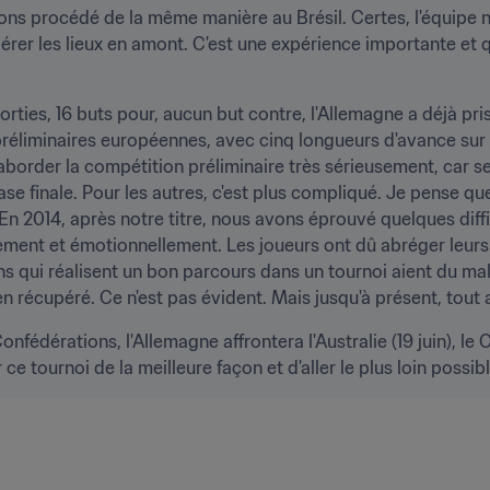
s procédé de la même manière au Brésil. Certes, l'équipe n'é
rer les lieux en amont. C'est une expérience importante et qui
rties, 16 buts pour, aucun but contre, l'Allemagne a déjà pris
réliminaires européennes, avec cinq longueurs d'avance sur l'
border la compétition préliminaire très sérieusement, car seu
ase finale. Pour les autres, c'est plus compliqué. Je pense qu
 "En 2014, après notre titre, nous avons éprouvé quelques diff
ment et émotionnellement. Les joueurs ont dû abréger leurs
ons qui réalisent un bon parcours dans un tournoi aient du mal
en récupéré. Ce n'est pas évident. Mais jusqu'à présent, tout 
édérations, l'Allemagne affrontera l'Australie (19 juin), le Ch
 ce tournoi de la meilleure façon et d'aller le plus loin possi