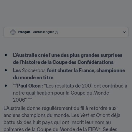
Français
 - Autres langues (3)
L'Australie crée l'une des plus grandes surprises 
de l'histoire de la Coupe des Confédérations
Les 
Socceroos 
font chuter la France, championne 
du monde en titre 
*
*Paul Okon : "
Les résultats de 2001 ont contribué à 
notre qualification pour la Coupe du Monde 
2006" **
L’Australie donne régulièrement du fil à retordre aux 
anciens champions du monde. Les 
Vert et Or
 ont déjà 
battu six des huit pays qui ont inscrit leur nom au 
palmarès de la Coupe du Monde de la FIFA™. Seules 