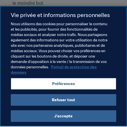
le moindre but.
L'Australie n'a pas participé à la Coupe du Monde 
Vie privée et informations personnelles
2002 en raison de sa défaite contre l'Uruguay en 
Nous utilisons des cookies pour personnaliser le contenu
barrage intercontinental, fin 2001.
et les publicités, pour fournir des fonctionnalités de
Les 
Socceroos 
ont pris leur revanche sur la 
Celeste 
médias sociaux et analyser notre trafic. Nous partageons
quatre ans plus tard.
également des informations sur votre utilisation de notre
site avec nos partenaires analytiques, publicitaires et de
Huit joueurs australiens impliqués dans le match 
médias sociaux. Vous pouvez choisir vos préférences en
contre la France figuraient dans le groupe convoqué 
cliquant sur les boutons de droite, et déposer une
pour Allemagne 2006.*
demande d’opposition à la vente / la transmission de vos
données personnelles.
Portail de protection des
données
Thèmes en lien
Préférences
Australia
AFC
Refuser tout
J’accepte