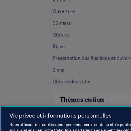
Ouverture
30 mars
Clôture
18 avril
Présentation des finalistes et ouver
2 mai
Clôture des votes
Thèmes en lien
Russia
UEFA
Vie privée et informations personnelles
Nous utilisons des cookies pour personnaliser le contenu et les public
sociaux et analyser notre trafic. Nous partageons également des inform