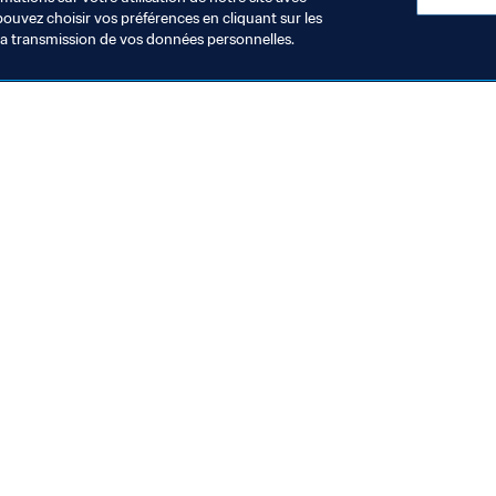
pouvez choisir vos préférences en cliquant sur les
la transmission de vos données personnelles.
Visitez également
Toutes les infos et tous les articles
Rapports et documents
Fondation FIFA
FIFA Museum
Emplois & Carrières