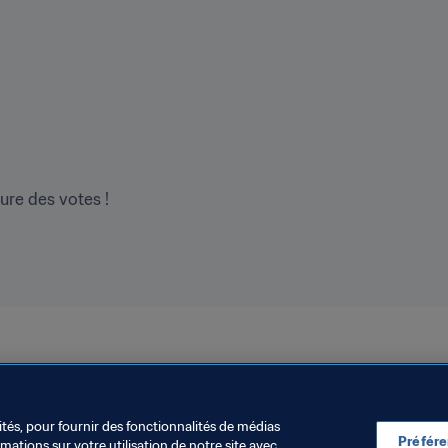
ture des votes !
ités, pour fournir des fonctionnalités de médias
Préfér
ations sur votre utilisation de notre site avec