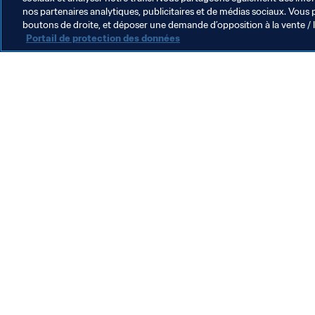
nos partenaires analytiques, publicitaires et de médias sociaux. Vous 
boutons de droite, et déposer une demande d’opposition à la vente / 
Portail de protection des données
L’action de la FIFA
Juridique
Système de transfert
Football féminin
Promotion du football
Innovation
Développement des talents
Organisation des compétitions
Développement durable
Droits de l'homme et lutte contre la discrimination