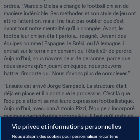
ordres. "Marcelo Bielsa a changé le football chilien de 
manière indéniable. Ses méthodes et son style de jeu ont 
attiré l'attention, mais il ne faut pas oublier que c'est 
avant tout notre mentalité qu'il a changée. Avant, le 
footballeur chilien était parfois… résigné. Devant des 
équipes comme l'Espagne, le Brésil ou l'Allemagne, il 
entrait sur le terrain en pensant qu'il était sûr de perdre. 
Aujourd'hui, nous n'avons peur de personne, parce que 
nous savons qu'en jouant en équipe, nous pouvons 
battre n'importe qui. Nous n'avons plus de complexes."
"Ensuite est arrivé Jorge Sampaoli. La structure était 
déjà en place et il a continué le processus. C'est là que 
l'équipe a atteint sa meilleure expression footballistique. 
Aujourd'hui, avecJuan Antonio Pizzi, l'équipe a incorporé 
quelques particularités propres à lui. Il faut qu'il reste en 
place et puisse travailler dans la continuité, car il fait du 
Vie privée et informations personnelles
très bon travail."
Nous utilisons des cookies pour personnaliser le contenu