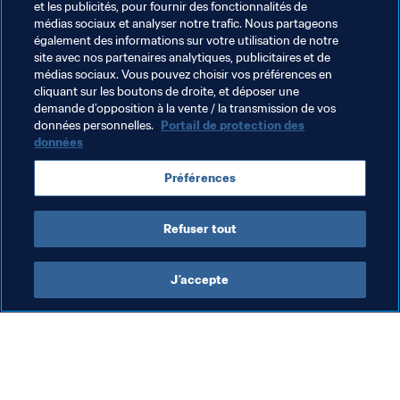
et les publicités, pour fournir des fonctionnalités de
"Nous n'avons plus de complexe d'infériorité. Nous 
médias sociaux et analyser notre trafic. Nous partageons
savons que la seule recette pour le succès est de 
également des informations sur votre utilisation de notre
travailler et de croire en permanence que nous pouvons 
site avec nos partenaires analytiques, publicitaires et de
réussir de belles choses", conclut avec conviction 
El 
médias sociaux. Vous pouvez choisir vos préférences en
cliquant sur les boutons de droite, et déposer une
Chelo
.
demande d’opposition à la vente / la transmission de vos
données personnelles.
Portail de protection des
données
Thèmes en lien
Préférences
Chile
CONMEBOL
Refuser tout
J’accepte
L’action de la FIFA
Visitez également