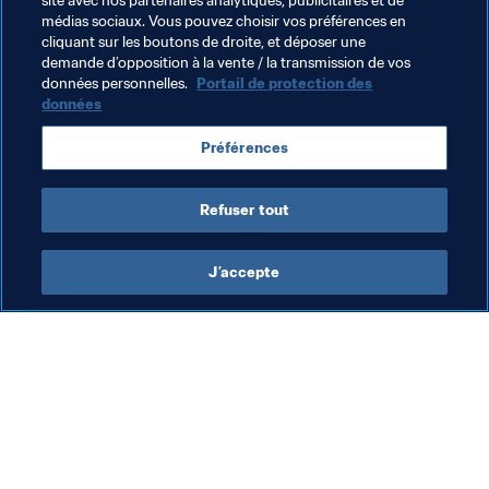
site avec nos partenaires analytiques, publicitaires et de
Buteurs décisifs : 
Cuauhtemoc Blanco
médias sociaux. Vous pouvez choisir vos préférences en
Dans deux semaines : Thierry Henry veut défendre 
cliquant sur les boutons de droite, et déposer une
son titre*
demande d’opposition à la vente / la transmission de vos
données personnelles.
Portail de protection des
données
Thèmes en lien
Préférences
Compétitions FIFA
France
UEFA
Refuser tout
J’accepte
L’action de la FIFA
Visitez également
Juridique
Toutes les infos et 
tous les articles
Système de transfert