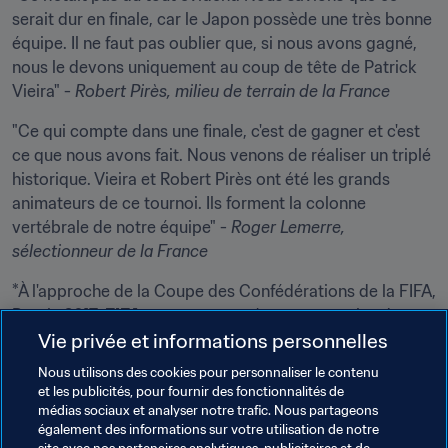
serait dur en finale, car le Japon possède une très bonne 
équipe. Il ne faut pas oublier que, si nous avons gagné, 
nous le devons uniquement au coup de tête de Patrick 
Vieira" - 
Robert Pirès, milieu de terrain de la France
"Ce qui compte dans une finale, c'est de gagner et c'est 
ce que nous avons fait. Nous venons de réaliser un triplé 
historique. Vieira et Robert Pirès ont été les grands 
animateurs de ce tournoi. Ils forment la colonne 
vertébrale de notre équipe" - 
Roger Lemerre, 
sélectionneur de la France
*À l'approche de la Coupe des Confédérations de la FIFA, 
Russie 2017, 
FIFA.com
 vous remémore toutes les deux 
Vie privée et informations personnelles
semaines des buts décisif qui ont marqué l'histoire de la 
compétition.
Nous utilisons des cookies pour personnaliser le contenu
et les publicités, pour fournir des fonctionnalités de
Précédemment :

médias sociaux et analyser notre trafic. Nous partageons
Buteurs décisifs : 
Peter Rasmussen
également des informations sur votre utilisation de notre