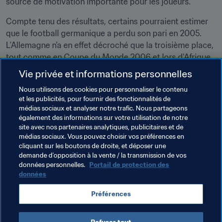
source de motivation importante pour les joueurs."
Compte tenu des résultats, certains pourraient estimer 
que le football germanique a perdu son pari en 2005. 
L'Allemagne n'a en effet décroché que la troisième place, 
tout comme en Coupe du Monde 2006 et lors d'Afrique 
du Sud 2010. Ce serait pourtant penser à trop court 
Vie privée et informations personnelles
terme, car c'est de cette Allemagne 
new-look 
qu'est née 
Nous utilisons des cookies pour personnaliser le contenu
l'Allemagne triomphante de Brésil 2014.
et les publicités, pour fournir des fonctionnalités de
médias sociaux et analyser notre trafic. Nous partageons
La quadruple championne du monde se rendra cet été 
également des informations sur votre utilisation de notre
en Russie, où elle renouera avec la Coupe des 
site avec nos partenaires analytiques, publicitaires et de
Confédérations, l'épreuve qui l'a vue entamer sa 
médias sociaux. Vous pouvez choisir vos préférences en
cliquant sur les boutons de droite, et déposer une
mutation, portée par une vague d'optimisme et d'espoir.
demande d’opposition à la vente / la transmission de vos
données personnelles.
Portail de protection des
données
Thèmes en lien
Préférences
Compétitions FIFA
Germany
UEFA