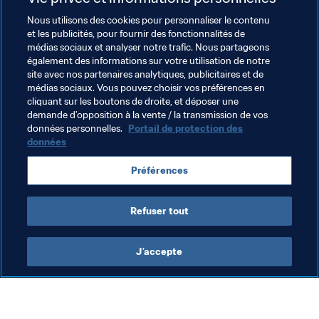
remporter le titre.
Nous utilisons des cookies pour personnaliser le contenu
Alvin Tehau (AS Pirae)
et les publicités, pour fournir des fonctionnalités de
médias sociaux et analyser notre trafic. Nous partageons
également des informations sur votre utilisation de notre
site avec nos partenaires analytiques, publicitaires et de
médias sociaux. Vous pouvez choisir vos préférences en
cliquant sur les boutons de droite, et déposer une
demande d’opposition à la vente / la transmission de vos
Thèmes en lien
données personnelles.
Portail de protection des
données
Coupe du Monde des Clubs de la FIFA 2021™
Préférences
Tahiti
OFC
Syria
AFC
Refuser tout
J’accepte